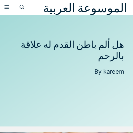
الموسوعة العربية
نتقل
الق
لى
لمحتوى
هل ألم باطن القدم له علاقة
بالرحم
By
kareem