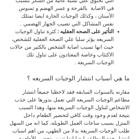
التي تحتوي علي نسبة عالية من السكر تتسبب
في الاصابة بالقرحة و عسر الهضم و تسوس
الأسنان ، وكذلك الوجبات الحارة ايضا تمتلك
نفس المشاكل التي تصيب الجهاز الهضمي .
التأثير على الصحه العقليه :
كثرة تناول الوجبات
السريعه يؤثر سلبا علي الصحة العقلية للشخص،
حيث انها تسبب اصابة الشخص بالكثير من حالات
الاكتئاب وخاصة المعتادون على تناول تلك
الوجبات السريعة .
ما هي أسباب انتشار الوجبات السريعه ؟
مقارنه بالسنوات السابقه فقد لاحظنا جميعاً انتشار
مطاعم الوجبات السريعه التي تعمل بدورها على جذب
الاشخاص لتناول الوجبات السريعة منها، وهذا السبب
نتيجة لعدم وجود وقت كافي لتحضير الطعام داخل
المنزل بسبب ساعات العمل الطويله، كما انه من السهل
طلب الوجبات السريعة بدلا من الطهي،
من اهم اسباب
انتشار هذه المطاعم ايضا انها تتميز بتحضير الأطعمة