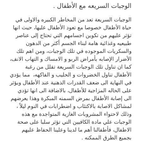
الوجبات السريعه مع الأطفال .
الوجبات السريعة تعد من المخاطر الكبيره والاولى في
حياة الأطفال خصوصا مع تعود الأطفال عليها، حيث انها
تؤثر عليهم من تكوين اجسامهم التي تحتاج إلى عناصر
طبيعيه وغذائية هامة لبناء الجسم أكثر من الدهون
والسكريات الموجوده في تلك الوجبات، ومن اهم تلك
الأضرار الإصابه بأمراض الربو و الامساك و التهاب الانف،
كما ان تناول تلك الوجبات السريعة تقلل من رغبة
الأطفال تناول الخضروات و الحليب و الفاكهه، مما يؤدي
في النهاية الى ضعف القدرات الذهنية عند الأطفال ويؤثر
على الحاله المزاجية للأطفال، بالاضافة الى انها ت
ؤدي
الى إصابة الأطفال بمرض السمنه المبكرة وهذا يعرضهم
لمشاكل الاصابة بالاكتئاب و اضطرابات في النوم ليلاً ،
وذلك لاحتواء
المشروبات الغازية المتواجدة مع هذه
الوجبات علي مادة الكافيين التي تؤثر سلبا على صحة
الاطفال، فأطفالنا أهم ما لدينا وعلينا الحفاظ عليهم
بجميع الطرق الممكنه .