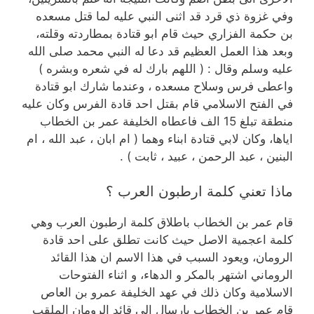
وفي غزوة ذي قرد قد اثنى النبي عليه لما قتل مسعده
بن حكمة الفزاري حيث قام ابو قتادة بمطاردته وقلته،
وبعد هذا العمل العظيم قد دعا له النبي محمد صلى الله
عليه وسلم وقال : ( اللهم بارك له في شعره وبشره )
واعطى فرس وسلاح مسعده ، وعندما شارك ابو قتادة
في الفتح الاسلامي قام بقتل احد قادة الفرس وكان عليه
منطقة تبلغ 15 الف فاعطاه الخليفة عمر بن الخطاب
اياها، وكان لابي قتادة ابناء وهما ( ام ابان ، عبد الله ، ام
البنين ، عبد الرحمن ، عبيد ، ثابت ) .
ماذا تعني كلمة ارطبون العرب ؟
قام عمر بن الخطاب باطلاق كلمة ارطبون العرب وهي
كلمة اعجمية الاصل حيث كانت تطلق على احد قادة
الرومان، ويعود السبب في هذا الاسم ان هذا القائد
الروماني اشتهر بالمكر و الدهاء، و اثناء الفتوحات
الاسلامية وكان ذلك في عهد الخليفة عمرو بن العاص
قام عمر بن الخطاب بارسال الى قائد الرومان الملقب