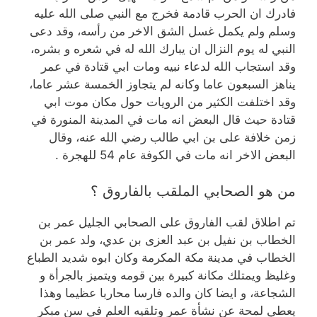
فادرك ان الحرب قادمة فخرج مع النبي صلى الله عليه
وسلم ولم يكمل غسل الشق الاخر من رأسه، وقد دعى
النبي له يوم النزال ان يبارك الله له في شعره و بشره،
وقد استجاب الله لدعاء نبيه ومات ابي قتادة في عمر
يناهز السبعون عاما وكانه لم يتجاوز الخمسة عشر عاما،
وقد اختلفت الكثير من الرويات حول مكان موت ابي
قتادة حيث قال البعض انه مات في المدينة المنورة في
زمن خلافة على بن ابي طالب رضي الله عنه، وقال
البعض الاخر انه مات في الكوفة عام 54 للهجرة .
من هو الصحابي الملقب بالفاروق ؟
تم اطلاق لقب الفاروق على الصحابي الجليل عمر بن
الخطاب بن نفيل بن عبد العزى بن عدي، ولد عمر بن
الخطاب في مدينة مكة المكرمة وكان ابوه شديد الطباع
وغليظ ويمتلك مكانة كبيرة بين قومه ويتميز بالجرأة و
الشجاعة، و ايضا كان والده فارسا محاربا عظيما وهذا
يعطي لمحة عن نشأة عمر وتلقيه العلم في سن مبكر