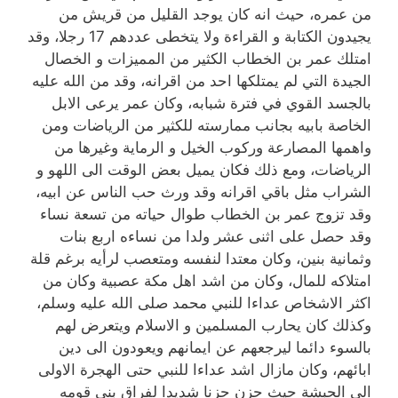
من عمره، حيث انه كان يوجد القليل من قريش من
يجيدون الكتابة و القراءة ولا يتخطى عددهم 17 رجلا، وقد
امتلك عمر بن الخطاب الكثير من المميزات و الخصال
الجيدة التي لم يمتلكها احد من اقرانه، وقد من الله عليه
بالجسد القوي في فترة شبابه، وكان عمر يرعى الابل
الخاصة بابيه بجانب ممارسته للكثير من الرياضات ومن
واهمها المصارعة وركوب الخيل و الرماية وغيرها من
الرياضات، ومع ذلك فكان يميل بعض الوقت الى اللهو و
الشراب مثل باقي اقرانه وقد ورث حب الناس عن ابيه،
وقد تزوج عمر بن الخطاب طوال حياته من تسعة نساء
وقد حصل على اثنى عشر ولدا من نساءه اربع بنات
وثمانية بنين، وكان معتدا لنفسه ومتعصب لرأيه برغم قلة
امتلاكه للمال، وكان من اشد اهل مكة عصبية وكان من
اكثر الاشخاص عداءا للنبي محمد صلى الله عليه وسلم،
وكذلك كان يحارب المسلمين و الاسلام ويتعرض لهم
بالسوء دائما ليرجعهم عن ايمانهم ويعودون الى دين
ابائهم، وكان مازال اشد عداءا للنبي حتى الهجرة الاولى
الى الحبشة حيث حزن حزنا شديدا لفراق بني قومه