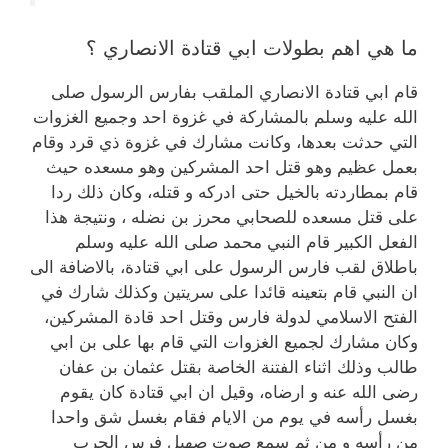
ما هي اهم بطولات ابي قتادة الانصاري ؟
قام ابي قتادة الانصاري الملقب بفارس الرسول صلى
الله عليه وسلم بالمشاركة في غزوة احد وجميع الغزوات
التي حدثت بعدها، وكانت مشارك في غزوة ذي قرد وقام
بعمل عظيم وهو قتل احد المشركين وهو مسعده حيث
قام بمطاردته بالخيل حتى ادركه و قتله، وكان ذلك ردا
على قتل مسعده للصحابي محرز بن نضله ، ونتيجة هذا
الفعل الكبير قام النبي محمد صلى الله عليه وسلم
باطلاق لقب فارس الرسول على ابي قتادة، بالاضافة الى
ان النبي قام بتعينه قائدا على سريتين وكذلك شارك في
الفتح الاسلامي لدولة فارس وقتل احد قادة المشركين،
وكان مشارك لجميع الغزوات التي قام بها على بن ابي
طالب وذلك اثناء الفتنة الخاصة بقتل عثمان بن عفان
رضى الله عنه و ارضاه، وقيل ان ابي قتادة كان يقوم
بغسل رأسه في يوم من الايام فقام بغسل شق واحدا
من رأسه و من ثم سمع صوت صهيل فرس الحرب