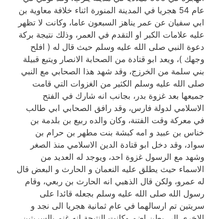
عام 54 هجريا في المدينة المنورة اثناء خلافة معاوية بن
ابي سفيان عن عمر يناهز السبعون عاما، وكانت لا تظهر
عليه علامات الكبر او التقدم في العمر، وذلك نتيجة بركة
دعوة النبي صلى الله عليه وسلم حيث قال له ( افلح
وجهك )، ويعد ابو قتادة من الصحابة الانصار ويتبع قبيلة
بني سلمة من الخرزج، وقد شهد هذا الصحابي مع النبي
صلى الله عليه وسلم الكثير من الغزوات التي قامت
جميعها بعد غزوة بدر، بجانب انه شارك في الفتح
الاسلامي لدولة فارس، وقد رافق الصحابي ابي طالب
في معركة وقت الفتنة، وكان والده ربيع بن بلدمة بن
خناس بن عبيد و امه كبشة بنت مطهر بن حرام بن
سواد، وقد دخل ابو قتادة الدين الاسلامي منذ الصغر
وشهد مع الرسول غزوة احد، ويوجد له العديد من
الاسماء حيث يطلق عليه النعمان و الحارث و البعض قال
له عمرو، ولكن قال الذهبي انه الحارث بن ربعي، وقام
رسول الله صلى الله عليه وسلم بجعله قائدا على
سريتين تم ارسالهما في عام ثمانية هجريا الى نجد و
الاخرى الى بطن اضم وكانت النتيجة انه غنم بالسريتين،