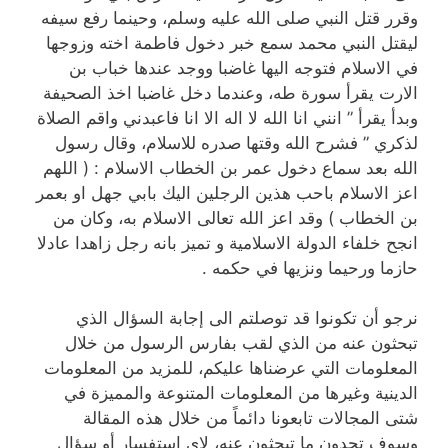
وقرر قتل النبي صلى الله عليه وسلم، وحينما رفع سيفه
ليقتل النبي محمد سمع خبر دخول فاطمة اخته وزوجها
في الاسلام فتوجه اليها غاضبا ووجد عندها خباب بن
الارت يقرأ سورة طه، وعندما دخل غاضبا اخذ الصحيفة
وبدأ يقرأ ” انني انا الله لا اله الا انا فاعبدني واقم الصلاة
لذكري ” فشرح الله وقتها صدره للاسلام، وقال رسول
الله بعد سماع دخول عمر بن الخطاب الاسلام : ( اللهم
اعز الاسلام باحب هذين الرجلين اليك بابي جهل او بعمر
بن الخطاب ) وقد اعز الله تعالى الاسلام به، وكان من
انجح خلفاء الدولة الاسلامية و تميز بانه رجل زاهدا عادلا
حازما ورحيما ونزيها في حكمه .
نرجو أن تكونوا قد توصلتم الى إجابة السؤال الذي
تبحثون عنه من الذي لقب بفارس الرسول من خلال
المعلومات التي عرضناها عليكم، للمزيد من المعلومات
الدينية وغيرها من المعلومات المتنوعة والمميزة في
شتى المجالات تابعونا دائماً من خلال هذه المقالة
وسوف تجدون ما تبحثون عنه، لاي استفسار أو سؤال