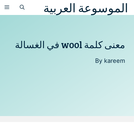
الموسوعة العربية
نتقل
الق
لى
لمحتوى
معنى كلمة wool في الغسالة
By
kareem