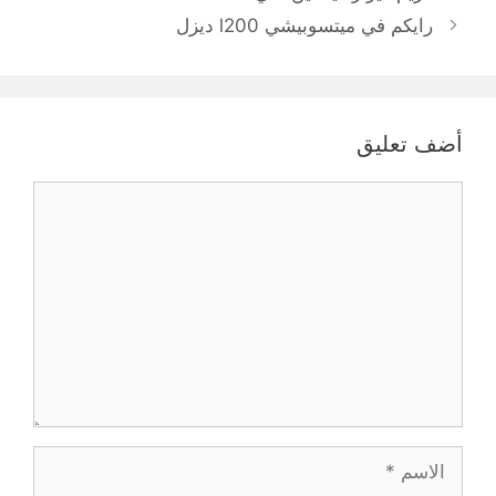
رايكم في ميتسوبيشي l200 ديزل
أضف تعليق
تعليق
الاسم