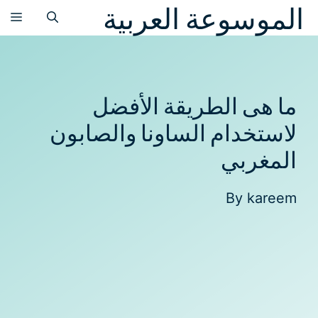
الموسوعة العربية
نتقل
الق
لى
لمحتوى
ما هى الطريقة الأفضل
لاستخدام الساونا والصابون
المغربي
By
kareem