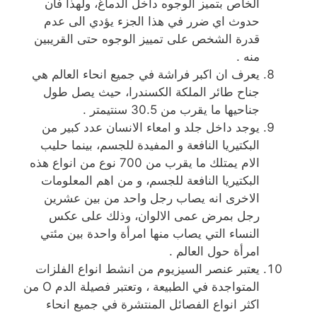
الخاص بتميز الوجوه داخل الدماغ، ولهذا فان
حدوث اي ضرر في هذا الجزء يؤدي الى عدم
قدرة الشخص على تمييز الوجوه حتى القريبين
منه .
يعرف ان اكبر فراشة في جميع انحاء العالم هي
جناح طائر الملكة الكسندرا، حيث يصل طول
جناحيها ما يقرب من 30.5 سنتيمتر .
يوجد داخل جلد و امعاء الانسان عدد كبير من
البكتيريا النافعة و المفيدة للجسم، بينما حليب
الام يمتلك ما يقرب من 700 نوع من انواع هذه
البكتيريا النافعة للجسم، و من اهم المعلومات
الاخرى انه يصاب رجل واحد من بين عشرين
رجل بمرض عمى الالوان، وذلك على عكس
النساء التي يصاب منها امرأة واحدة بين مئتي
امرأة حول العالم .
يعتبر عنصر السيزيوم من انشط انواع الفلزات
المتواجدة في الطبيعة ، وتعتبر فصيلة الدم O من
اكثر انواع الفصائل المنتشرة في جميع انحاء