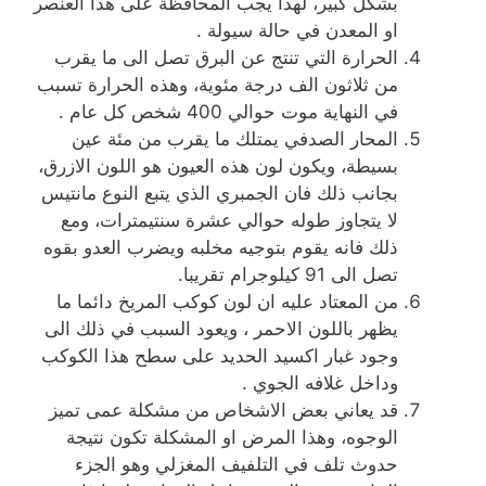
بشكل كبير، لهذا يجب المحافظة على هذا العنصر
او المعدن في حالة سيولة .
الحرارة التي تنتج عن البرق تصل الى ما يقرب
من ثلاثون الف درجة مئوية، وهذه الحرارة تسبب
في النهاية موت حوالي 400 شخص كل عام .
المحار الصدفي يمتلك ما يقرب من مئة عين
بسيطة، ويكون لون هذه العيون هو اللون الازرق،
بجانب ذلك فان الجمبري الذي يتبع النوع مانتيس
لا يتجاوز طوله حوالي عشرة سنتيمترات، ومع
ذلك فانه يقوم بتوجيه مخلبه ويضرب العدو بقوه
تصل الى 91 كيلوجرام تقريبا.
من المعتاد عليه ان لون كوكب المريخ دائما ما
يظهر باللون الاحمر ، ويعود السبب في ذلك الى
وجود غبار اكسيد الحديد على سطح هذا الكوكب
وداخل غلافه الجوي .
قد يعاني بعض الاشخاص من مشكلة عمى تميز
الوجوه، وهذا المرض او المشكلة تكون نتيجة
حدوث تلف في التلفيف المغزلي وهو الجزء