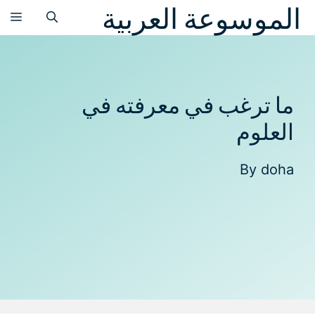
الموسوعة العربية
نتقل
الق
لى
لمحتوى
ما ترغب في معرفته في
العلوم
By
doha