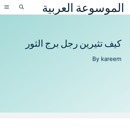
الموسوعة العربية
نتقل
الق
لى
لمحتوى
كيف تثيرين رجل برج الثور
By
kareem