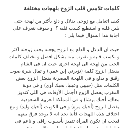
كلمات تلامس قلب الزوج بلهجات مختلفة
كيف اتعامل مع زوجى بدلال و دلع بأكثر من لهجة حتى
يلين قلبه و استطيع كسب قلبه ؟ و سوف نتعرف على
اجابة هذا السؤال فيما يلى :
حيث ان الدلال و الدلع مع الزوج يجعله يحب زوجته اكثر
و تكسب قلبه و تقترب منه بشكل افضل و تختلف كلمات
الحب من لهجة الى لهجة اخرى حيث ان فى الشام
يفضل الزوج كلمة (تؤبرني إبن عمي) و تقال بنبرة صوت
رقيق و بدلع و فى اللهجة المصرية يفضل الزوج بعض
الكلمات مثل (حبيبي وعينيا، بحبك أوي) و فى دولة
المغرب يفضل الزوج (أجمل الأوقات هي اللي كندوز
معاك، أحبك برشا) و فى المملكة العربية السعودية
يفضل الزوج (أحبك مرة) و فى الكويت (أحبك وايد) و مع
اختلاف هذه اللهجات فأننا نجد انه لا يوجد فرق بينهم
فيجب ان تكون المرأة تتميز بأسلوب راقى و ناعم فى