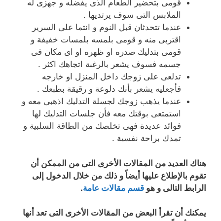
قومى بتحضير الطعام الذى يفضله و جهزى له
الملابس التى سوف يرتديها .
عندما تتحدثان قبل النوم و انتما على السرير
اقتربى منه و قومى بلمسه بلمسات خفيفة و
قومى بتدليك صدره او ظهره او اى مكان فى
جسمه فسوف يشعر بالرغبة اتجاهك اكثر .
تدلعى على زوجك داخل المنزل او خارجه
فأجعليه يشعر بأنك دلوعة و رقيقة بطبعك .
عندما يذهب زوجك لجسلة التدليك اذهبى معه و
استمتعى بوقتك معه فأن جلسات التدليك لها
فوائد عديدة فهى تخلصك من الطاقة السلبية و
تمدك براحة نفسية .
هناك العديد من المقالات الأخرى التى من الممكن أن
تقوم بالإطلاع عليها أيضاً و ذلك من خلال الدخول إلى
الرابط التالى و هو
قسم مقالات عامة
.
يمكنك أن تقرأ البعض من المقالات الأخرى التى تعد أنها