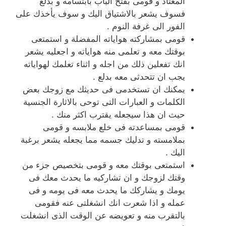
المعتاد و قومى بفتح الباب بابتسامه و بدلع
فسوف يشعر بالاشتياق اليك و سوف يأخذك على
الفور الى غرفة النوم .
قومى بمشاركته هواياته المفضلة و استمتعى
بوقتك معه و تعلمى منه هواياته و اجعليه يشعر
انك تفعلين ذلك من اجله و اثناء تعلمك لهواياته
يجب ان تتحدثى معه بدلع .
يمكنك ان تستخدمى فى حديثك مع زوجك بعض
الكلمات و العبارات التى توحى بالاثارة الجنسية
حيث ان هذا سيجعله يقترب اكثر منك .
قومى بمساعدته فى خلع ملابسه و قومى
بملامسته و تدليك جسمه مما يجعله يشعر برغبة
اليك .
استمتعى بوقتك معه و قومى بتخصيص جزء من
وقتك لزوجك و ان تشاركيه ما يحدث معك فى
يومك و يشاركك ما يحدث معه فى يومه و فى
عمله و اذا شعرت انك انشغلتى عنه فقومى
بالتقرب منه و تعويضه عن الوقت الذى انشغلت