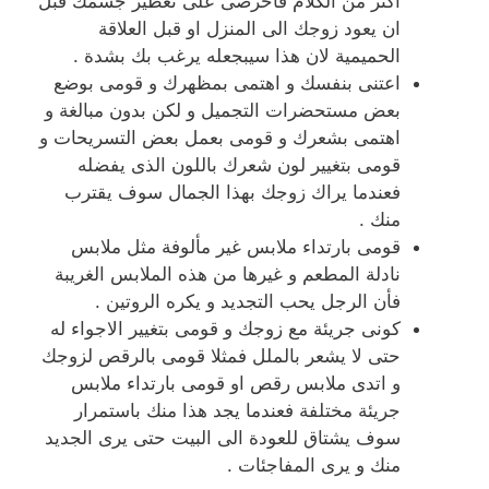
اكثر من الكلام فأحرصى على تعطير جسمك قبل
ان يعود زوجك الى المنزل او قبل العلاقة
الحميمية لان هذا سيبجعله يرغب بك بشدة .
اعتنى بنفسك و اهتمى بمظهرك و قومى بوضع
بعض مستحضرات التجميل و لكن بدون مبالغة و
اهتمى بشعرك و قومى بعمل بعض التسريحات و
قومى بتغيير لون شعرك باللون الذى يفضله
فعندما يراك زوجك بهذا الجمال سوف يقترب
منك .
قومى بارتداء ملابس غير مألوفة مثل ملابس
نادلة المطعم و غيرها من هذه الملابس الغريبة
فأن الرجل يحب التجديد و يكره الروتين .
كونى جريئة مع زوجك و قومى بتغيير الاجواء له
حتى لا يشعر بالملل فمثلا قومى بالرقص لزوجك
و اتدى ملابس رقص او قومى بارتداء ملابس
جريئة مختلفة فعندما يجد هذا منك باستمرار
سوف يشتاق للعودة الى البيت حتى يرى الجديد
منك و يرى المفاجئات .