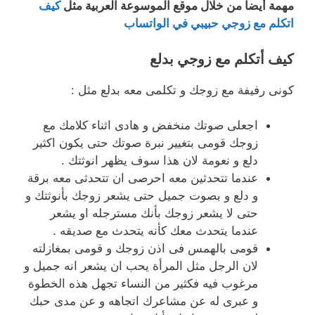
مهمة أيضاً من خلال موقع الموسوعة العربية مثل
كيف
اتكلم مع زوجي حبيبي في الواتساب
كيف أتكلم مع زوجي بدلع
كونى رفيفة مع زوجك و تكلمى معه بدلع مثل :
اجعلى صوتك منخفض و هادى اثناء كلامك مع
زوجك قومى بتغيير نبرة صوتك حتى يكون اكثير
دلع و نعومة لان هذا سوف يظهر انوثتك .
عندما تتحدثين معه احرصى ان تتحدثى معه برقة
و دلع و بصوت جميل حتى يشعر زوجك بأنوثتك و
حتى لا يشعر زوجك بأنك مسترجله او يشعر
عندما يتحدث معك كأنه يتحدث مع صديقه .
قومى بالهمس فى اذن زوجك و قومى بمغازلته
لان الرجل مثل المرأة يحب ان يشعر انه جميل و
مرغوب فيه فكثير من النساء تجهل هذه الخطوة
و عبرى له عن مشاعرك اتجاهه و عن مدى حبك