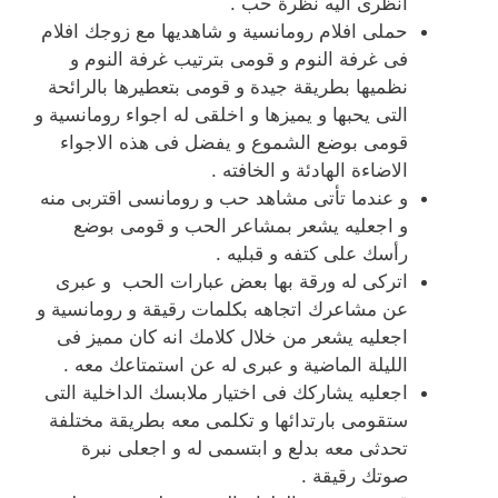
انظرى اليه نظرة حب .
حملى افلام رومانسية و شاهديها مع زوجك افلام
فى غرفة النوم و قومى بترتيب غرفة النوم و
نظميها بطريقة جيدة و قومى بتعطيرها بالرائحة
التى يحبها و يميزها و اخلقى له اجواء رومانسية و
قومى بوضع الشموع و يفضل فى هذه الاجواء
الاضاءة الهادئة و الخافته .
و عندما تأتى مشاهد حب و رومانسى اقتربى منه
و اجعليه يشعر بمشاعر الحب و قومى بوضع
رأسك على كتفه و قبليه .
اتركى له ورقة بها بعض عبارات الحب و عبرى
عن مشاعرك اتجاهه بكلمات رقيقة و رومانسية و
اجعليه يشعر من خلال كلامك انه كان مميز فى
الليلة الماضية و عبرى له عن استمتاعك معه .
اجعليه يشاركك فى اختيار ملابسك الداخلية التى
ستقومى بارتدائها و تكلمى معه بطريقة مختلفة
تحدثى معه بدلع و ابتسمى له و اجعلى نبرة
صوتك رقيقة .