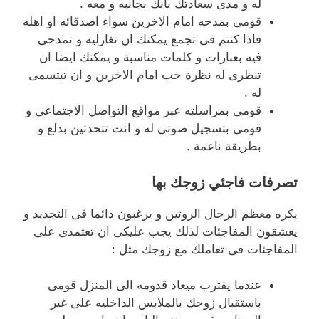
له و مدى سعادتك بأنك بجانبه و معه .
قومى بمدحه امام الاخرين سواء اصدقائه او اهله
فاذا كنتم فى تجمع يمكنك ان تغازليه و تمدحى
فيه بعبارات و كلمات مناسبة و يمكنك ايضا ان
تنظرى له نظرة حب امام الاخرين و ان تبتسمى
له .
قومى بمراسلته عبر مواقع التواصل الاجتماعى و
قومى بتسجيل صوتى له و انت تتحدثين بدلع و
بطريقة ناعمة .
تصرفات فاجئي زوجك بها
يكره معظم الرجال الروتين و يرغبون دائما فى التجديد و
يعشقون المفاجئات لذلك يجب عليكى ان تعتمدى على
المفاجئات فى تعاملك مع زوجك مثل :
عندما يقترب ميعاد قدومه الى المنزل قومى
باستقبال زوجك بالملابس الداخليه على غير