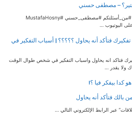
 كتير؟ – مصطفى حسني
إزاي أبقى هادية وأبطل تفكير كتير؟ #من_أسئلتكم #مصطفى_حسني #MustafaHosny
ى اليوتيوب …
كيرك فتأكد أنه يحاول ؟؟؟؟؟ | أسباب التفكير في
ك فتاكد انه يحاول واسباب التفكير في شخص طوال الوقت
ك ولا يقدر …
 كدا بيفكر فيا ؟!
 بالك فتأكد أنه يحاول
قات” عبر الرابط الإلكتروني التالي …