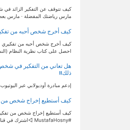
كيف تتوقف عن التفكير الزائد في شخص
مارس رياضتك المفضلة · مارس بعض 
كيف أخرج شخص أحبه من تفكي
كيف أخرج شخص أحبه من تفكي
احصل على كتاب نظرية النظام (النسخ
هل تعاني من التفكير في شخص
ذلك!!
إدعم مبادرة أوديولابي عبر اليوتيو
كيف أستطيع إخراج شخص من ت
كيف أستطيع إخراج شخص من تفكي
#MustafaHosny ◁اشترك في قناة مصطفى حسني على …