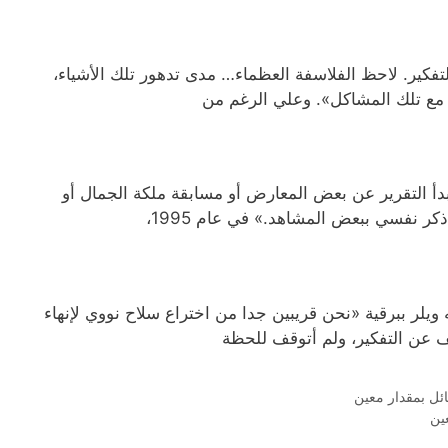
التفكير. لاحظ الفلاسفة العظماء… مدى تدهور تلك الأشياء،
 مع تلك المشاكل». وعلي الرغم من
أ التقرير عن بعض المعارض أو مسابقة ملكة الجمال أو
ر نفسي ببعض المشاهد.» في عام 1995،
 عام 1944 . ورد عليه ويلر ببرقية «نحن قريبين جدا من اختراع سلاح نووي لإنهاء
قف عن التفكير، ولم أتوقف للحظة
ئل بمقدار معين
ين