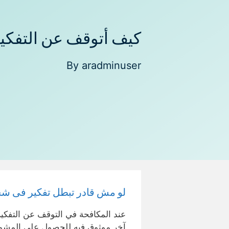
كيف أتوقف عن التفك
By
aradminuser
لو مش قادر تبطل تفكير فى شخص
عند المكافحة في التوقف عن التف
آخر موثوق فيه للحصول على المشور