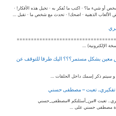
 أو شيء ما؟ · اكتب ما تُفكر به · تخيل هذه الأفكار! ·
الألعاب الذهنية · اضحك! · تحدث مع شخص ما · تقبل …
ري
ري ===================================
ة الإلكترونية) …
 معين بشكل مستمر؟؟؟ اليك طرقا للتوقف عن
ب و سيتم ذكر إسمك داخل الحلقات …
فكيري.. تعبت – مصطفى حسني
ري.. تعبت #من_أسئلتكم #مصطفى_حسني