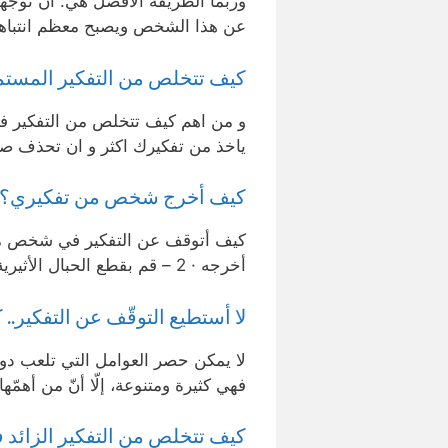
وربما الطريقة الأفضل هي: أن توجه
عن هذا الشخص ويصبح معظم انتباهك 
كيف تتخلص من التفكير المستمر ف
و من اهم كيف تتخلص من التفكير ف
ياخذ من تفكيرك اكثر و ان تحذف 
كيف أخرج شخص من تفكيري؟ 22 طريقة للتخلص من التفكير في شخ
أخرجه · 2 – قم بقطع الحبال الأثيرية · 3 – تحرك وقم بنشاطات مختلفة.
لا أستطيع التوقّف عن التفكير..
لا يمكن حصر العوامل التي تلعب دورً
فهي كثيرة ومتنوعة، إلّا أنّ من أهمّ
كيف تتخلص من التفكير الزائ