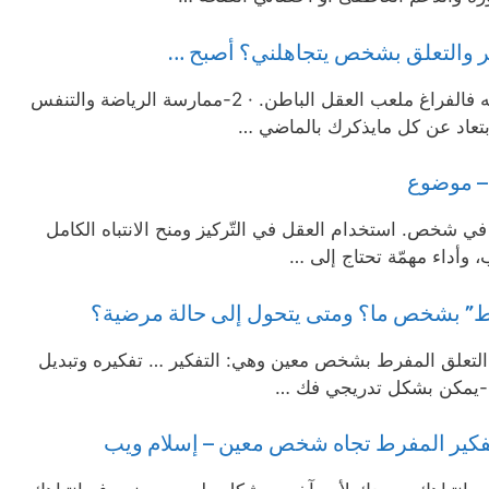
ر والتعلق بشخص يتجاهلني؟ أصبح …
1- أن نحدد هدف ونعمل على تحقيقه فالفراغ ملعب العقل الباطن. · 2-ممارسة الرياضة والتنفس
– موضوع
ي شخص. استخدام العقل في التّركيز ومنح الانتباه الكامل
ب، وأداء مهمّة تحتاج إلى …
ط” بشخص ما؟ ومتى يتحول إلى حالة مرضية؟
التعلق المفرط بشخص معين وهي: التفكير … تفكيره وتبديل
تفكير المفرط تجاه شخص معين – إسلام ويب