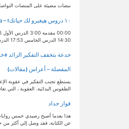
نبضات مضيئة على المنصات التواصلي
١٠ دروس هيغيرو لك حياتك! – Stoicism
14:30 الدرس الخامس 17:53 الدرس السادس 19:46 …
خدعة بتخفف التفكير الزائد #خ
المقصلة – أعراس (مقالات)
يستطع تجنب التفكير في عقوبة الإع
الطقوس البدائية. العقوبة ، التي ت
فواز حداد
هذا بعدما أصبح رصيدي خمس روايات. 
عن الكتابة، فقد وصل إلي أكثر من خ