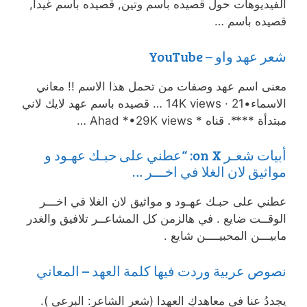
الفيديوهات حول قصيده باسم وتين, قصيده باسم غيدا,
قصيده باسم …
شعر عهد واو – YouTube
معنى اسم عهد وصفات من تحمل هذا الاسم !! معاني
الاسماء•14K views · 21 … قصيده باسم عهد لايك لاني
مبتدأة ****. قناه * Ahad *•29K views …
أبيات شعـر on X: “عطني على حبـك عهـود و
مواثيق لان الغلا في اخـــر …
عطني على حبـك عهـود و مواثيق لان الغلا في اخـــر
الوقــت ضايع . في هالزمن كل المشاعــر تلافيق والغدر
مابيـــن المحبيــــن شايع .
نصوص عربية وردت فيها كلمة العهد – المعاني
يجددُ عنا في معاهدكِ العهدا (شعر الشاعر: البرعي ).