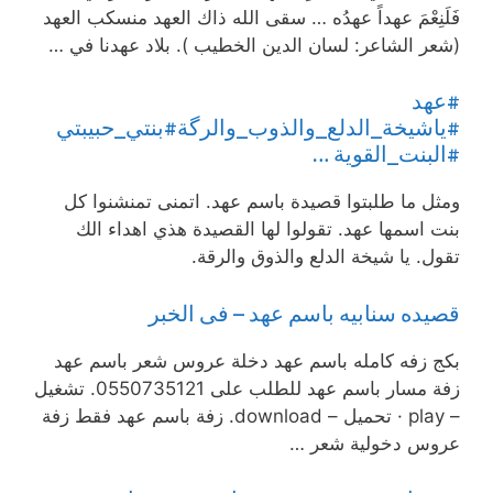
فَلَنِعْمَ عهداً عهدُه … سقى الله ذاك العهد منسكب العهد
(شعر الشاعر: لسان الدين الخطيب ). بلاد عهدنا في …
#عهد
#ياشيخة_الدلع_والذوب_والرگة#بنتي_حبيبتي
#البنت_القوية …
ومثل ما طلبتوا قصيدة باسم عهد. اتمنى تمنشنوا كل
بنت اسمها عهد. تقولوا لها القصيدة هذي اهداء الك
تقول. يا شيخة الدلع والذوق والرقة.
قصيده سنابيه باسم عهد – فى الخبر
بكج زفه كامله باسم عهد دخلة عروس شعر باسم عهد
زفة مسار باسم عهد للطلب على 0550735121. تشغيل
– play · تحميل – download. زفة باسم عهد فقط زفة
عروس دخولية شعر …