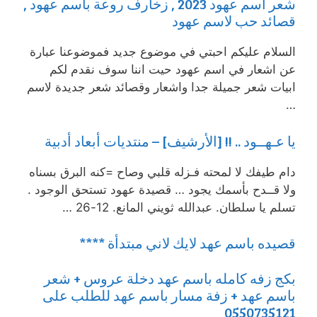
شعر اسم عهود 2023 , زخارف روعة باسم عهود ,
قصائد حب لاسم عهود
السلام عليكم احبتي في موضوع جديد فموضوعنا عبارة
عن اشعار في اسم عهود حيت اننا سوف نقدم لكم
ابيات شعر جميلة جدا واشعار وقصائد شعر جديدة لاسم
…
يا عـهــود .. !! [الأرشيف] – منتديات أبعاد أدبية
دام طيفك لا لمحته فـزله قلبي وصاح =كنه البرق بسناه
ولا قــدح بأسمك يجود … قصيدة عهود تستحق الوجود .
تسلم يا سلطان. عبدالله ثويني المانع. 12-26 …
قصيده باسم عهد لايك لاني مبتدأة ****
بكج زفه كامله باسم عهد دخلة عروس + شعر
باسم عهد + زفة مسار باسم عهد للطلب على
0550735121