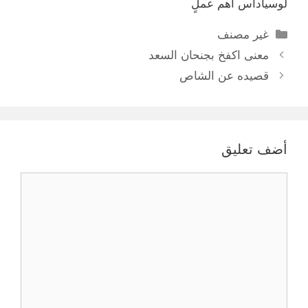
لوسياداس أهم عملٍ
التصنيفات
غير مصنف
معنى اكفخ بجنحان السعد
قصيده عن الشاص
أضف تعليق
تعليق