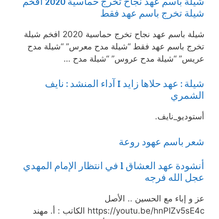
شيلة باسم عهد نجاح تخرج حماسية 2020 افخم
شيلة تخرج باسم عهد فقط
شيلة باسم عهد نجاح تخرج حماسية 2020 افخم شيلة
تخرج باسم عهد فقط “شيلة مدح معرس” “شيلة مدح
عريس” “شيلة مدح عروس” “شيلة مدح …
شيلة : عهد حلاها زايد I آداء المنشد : نايف
الشمري
أستوديو_نايف.
شعر باسم عهود روعة
أنشودة عهد العشاق l في انتظار الإمام المهدي
عجل الله فرجه
عز و إباء مع الحسين .. الأصل
https://youtu.be/hnPIZv5sE4c الكاتب : أ. مهند