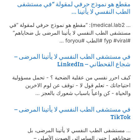
مقطع هو نموذج حرفي لمقولة “في مستشفى
الطب النفسي لا يأتينا …
… medical.lab2): “مقطع هو نموذج حرفي لمقولة “في
مستشفى الطب النفسي لا يأتينا المرضى بل ضحاياهم”
#fyp #viral #الطب #foryou …
في مستشفى الطب النفسي لا يأتينا المرضى –
شجاع القحطاني – LinkedIn
‏كيف احرر نفسي من عقلية الضحية ؟ ‏- تحمل مسؤولية
احتياجاتك ‏- تعلم قول لا ‏- توقف عن لوم الاخرين
والحياة ‏- كن واعياً باسباب شعورك بالعجز …
في مستشفى الطب النفسي لا يأتينا المرضى –
TikTok
… مستشفى الطب النفسي لا يأتينا المرضى، بل
ضحاياهم | حنين السامرائي الصوت الأصلي –