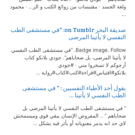
ولغة الجسد · مقتبسات من روائع الكتب و الر… · محمود
…
صديقة البحر on Tumblr: ‏”في مستشفى الطب
النفسي لا يأتينا المرضى
Badge image. Follow. ‏”في مستشفى الطب النفسي
لا يأتينا المرضى، بل ضحاياهم”. جودي بلانكو كتاب
أرجوكم لا تسخروا مني · #جودي
بلانكو#اقتباس#قراءة#كتب#كتاب#رواية …
يقول أحد الأطباء النفسيين : ‏” في مستشفى
الطب النفسي لا يأتينا …
” في مستشفى الطب النفسي لا يأتينا المرضى بل
ضحاياهم ” .. المفروض الإنسان يبقي قوي وميسمحش
لاي حد انه يدمر معنوياته أو يأثر فيه بشكل …