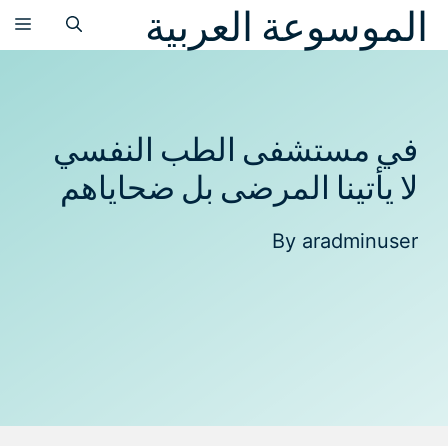
الموسوعة العربية
نتقل
الق
لى
لمحتوى
في مستشفى الطب النفسي
لا يأتينا المرضى بل ضحاياهم
By
aradminuser