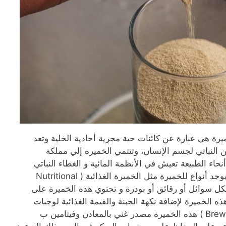
يرة هي عبارة عن كائنات حية مجرية أحادية الخلية وتعد
 النباتي لجسم الإنسان، وتنتمي الخميرة إلي مملكة
اء الطبيعة تعيش في الأنظمة المائية و الغطاء النباتي
وأجساد الحيوانات والبشر والتربة، ويوجد أنواع للخميرة مثل الخميرة الغذائية ( Nutritional
ى شكل سوائل أو رقائق أو بودرة و تحتوي هذه الخميرة على
ه الخميرة لإضافة نكهة الجبنة والقيمة الغذائية لوجبات
الطعام، وخميرة البيرة ( Brewer’s Yeast ) هذه الخميرة مصدر غني بالمعادن وفيتامين ب