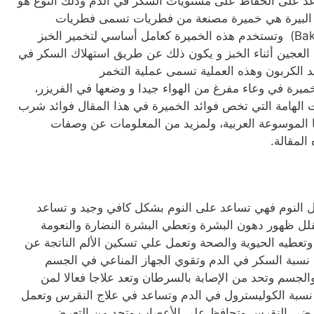
عد على الحفاظ على مستويات السكر في الدم وذلك النوع هو
ة البيرة هي خميرة مصنعة من فطريات تسمى فطريات
الخميرة، وخميرة الخبز (Baker’s Yeast) وتستخدم هذه الخميرة كعامل أساسي لتخمير الخبز
العجين أثناء الخبز و يكون ذلك عن طريق استهلاك السكر في
يد الكربون وهذه العملية تسمى عملية التخمر
تخزين الخميرة في وعاء مفرغ من الهواء جيدا و وضعها في الفريزر،
الهامة التي تخص فوائد الخميرة في هذا المقال فوائد شرب
 الموسوعة العربية، ولمزيد من المعلومات عن وصفات
المقالة.
ل النوم فهي تساعد على النوم بشكل كافي وجيد و تساعد
قلل ظهور دهون البشرة وتعطي البشرة النضارة والنعومة
وتعطيه الحيوية والصحة وتعمل علي تسكين الألم الناتجة عن
نسبة السكر في الدم وتقوي الجهاز المناعي في الجسم
لجسم وتحد من الإصابة بالسرطان وتعد علاجا فعالا لمن
م نسبة الكوليسترول في الدم وتساعد في علاج النقرس وتعمل
مرضى النقرس وتحافظ على الأعصاب وتحد من التعرض