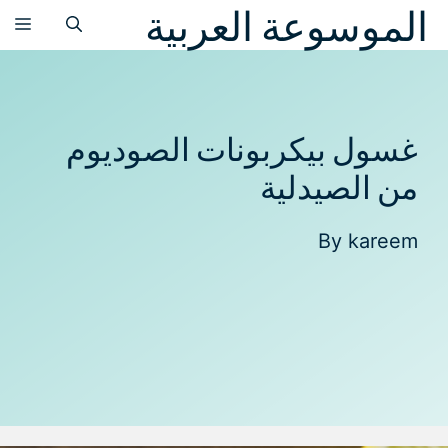
الموسوعة العربية
نتقل
الق
لى
لمحتوى
غسول بيكربونات الصوديوم
من الصيدلية
By
kareem