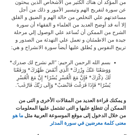
من المؤكد أن هناك الكثير من الأشخاص الذين يبحثون
عن سورة لتفريج الهم وتيسير الأمور و ذلك من أجل
مساعدتهم علي التخلص من حالة الهم و الضيق و القلق
إلا أنه قد أوضح العديد من العلماء و الفقهاء أن سورة
الشرح من الممكن أن تُساعد علي الوصول إلي مرحلة
جيدة من الاطمئنان و تعمل علي التهدئة من الصدور و
ترييح النفوس و يُطلق عليها أيضاً سورة الانشراح و هي:
بسم الله الرحمن الرحيم: “الم نشرح لك صدرك*
وَوَضَعْنَا عَنْكَ وِزْرَكَ* الَّذِي أَنْقَضَ ظَهْرَكَ* وَرَفَعْنَا
لَكَ ذِكْرَكَ* فَإِنَّ مَعَ الْعُسْرِ يُسْرًا* إِنَّ مَعَ الْعُسْرِ
يُسْرًا* فَإِذَا فَرَغْتَ فَانْصَبْ* وَإِلَى رَبِّكَ فَارْغَب”.
و يمكنك قراءة العديد من المقالات الأخرى و التى من
الممكن أن تتطلع عليها و التى تشتمل عليها المعلومات
من خلال الدخول إلى موقع الموسوعة العربية مثل
ما هو
معنى كلمة معرضين في سورة المدثر