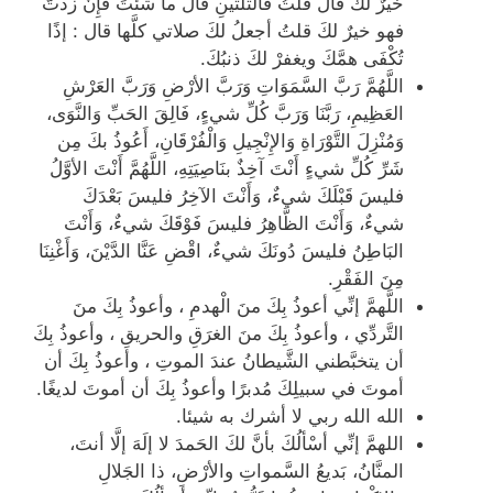
خيرٌ لكَ قال قلْتُ فالثلثينِ قال ما شئْتَ فإِنْ زدتَّ
فهو خيرٌ لكَ قلتُ أجعلُ لكَ صلاتي كلَّها قال : إذًا
تُكْفَى همَّكَ ويغفرْ لكَ ذنبُكَ.
اللَّهُمَّ رَبَّ السَّمَوَاتِ وَرَبَّ الأرْضِ وَرَبَّ العَرْشِ
العَظِيمِ، رَبَّنَا وَرَبَّ كُلِّ شيءٍ، فَالِقَ الحَبِّ وَالنَّوَى،
وَمُنْزِلَ التَّوْرَاةِ وَالإِنْجِيلِ وَالْفُرْقَانِ، أَعُوذُ بكَ مِن
شَرِّ كُلِّ شيءٍ أَنْتَ آخِذٌ بنَاصِيَتِهِ، اللَّهُمَّ أَنْتَ الأوَّلُ
فليسَ قَبْلَكَ شيءٌ، وَأَنْتَ الآخِرُ فليسَ بَعْدَكَ
شيءٌ، وَأَنْتَ الظَّاهِرُ فليسَ فَوْقَكَ شيءٌ، وَأَنْتَ
البَاطِنُ فليسَ دُونَكَ شيءٌ، اقْضِ عَنَّا الدَّيْنَ، وَأَغْنِنَا
مِنَ الفَقْرِ.
اللَّهمَّ إنِّي أعوذُ بِكَ منَ الْهدمِ ، وأعوذُ بِكَ منَ
التَّردِّي ، وأعوذُ بِكَ منَ الغرَقِ والحريقِ ، وأعوذُ بِكَ
أن يتخبَّطني الشَّيطانُ عندَ الموتِ ، وأعوذُ بِكَ أن
أموتَ في سبيلِكَ مُدبرًا وأعوذُ بِكَ أن أموتَ لديغًا.
الله الله ربي لا أشرك به شيئا.
اللهمَّ إنِّي أسْألُكَ بأنَّ لكَ الحَمدَ لا إلَهَ إلَّا أنتَ،
المنَّانُ، بَديعُ السَّمواتِ والأرْضِ، ذا الجَلالِ