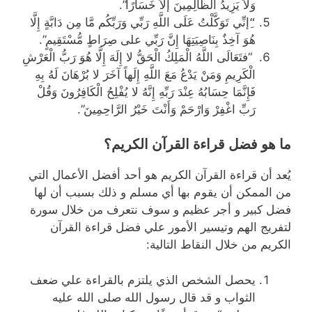
وَلاَ يَزِيدُ الظَّالِمِينَ إَلاَّ خَسَارًا”.
“ِإنِّي تَوَكَّلْتُ عَلَى اللَّهِ رَبِّي وَرَبِّكُم مَّا مِن دَابَّةٍ إِلَّا
هُوَ آخِذٌ بِنَاصِيَتِهَا إِنَّ رَبِّي على صِرَاطٍ مُّسْتَقِيمٍ”.
“فتَعَالَى اللَّهُ الْمَلِكُ الْحَقُّ لا إِلَهَ إِلَّا هُوَ رَبُّ الْعَرْشِ
الْكَرِيمِ وَمَنْ يَدْعُ مَعَ اللَّهِ إِلَهاً آخَرَ لا بُرْهَانَ لَهُ بِهِ
فَإِنَّمَا حِسَابُهُ عِنْدَ رَبِّهِ إِنَّهُ لا يُفْلِحُ الْكَافِرُونَ وَقُلْ
رَبِّ اغْفِرْ وَارْحَمْ وَأَنْتَ خَيْرُ الرَّاحِمِينَ”.
ما هو فضل قراءة القرآن الكريم؟
يُعد أن قراءة القرآن الكريم هو أحد أفضل الأعمال التي
من الممكن أن يقوم بها أي مسلم و ذلك بسبب أن لها
فضل كبير و أجر عظيم و سوف نتعرف من خلال سورة
لتفريج الهم وتيسير الأمور علي فضل قراءة القرآن
الكريم من خلال النقاط التالية:
يحصل الشخص الذي يلتزم بالقراءة علي ضعف
الثواب و قد قال رسول الله صلى الله عليه