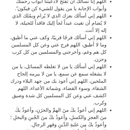
اللهم إنا نسألك أن تفتح لأدعيتنا أبواب رحمتك
وأبواب الإجابة يا من يقول للشيء كن فيكون”.
اللهم إني أسألك بعزك الذي لا يُرام وبمُلك الذي
لا يُضام أن تغيث عبداً لجأ إليك فاقداً للحيلة، لا
إله إلا أنت.
اللهم إني أسألك فرجًا قريبًا، وكف عني ما أطيق،
وما لا أطيق، اللهم فرج عني وعن كل المسلمين
كل هم وغم، وأخرجني والمسلمين من كل كرب
وحزن.
اللهم إني أسألك يا من لا تغلطه المسائل، يا من
لا يشغله سمع عن سمع، يا من لا يبرمه إلحاح
الملحين، اللهم إني أعوذ بك من جهد البلاء ودرك
الشقاء، وسوء القضاء، وشماتة الأعداء، اللهم
اكشف عني وعن كل المسلمين كل شدة وضيق
وكرب.
اللهم إني أعوذُ بكَ منَ الهمِّ والحزَنِ، وأعوذُ بكَ
منَ العجزِ والكسلِ، وأعوذُ بكَ منَ الجُبنِ والبخلِ ؛
وأعوذُ بكَ مِن غلبةِ الدَّينِ وقهرِ الرجالِ.