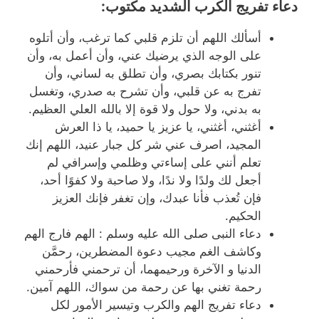
دعاء تفريج الكرب الشديد مكتوب:
أسألك اللهم أن تلزم قلبي كما ترغب، وأن أتلوه
على الوجه الذي يرضيك عني، وأن أعمل به، وأن
تنور بكتابك بصري، وأن تطلق به لساني، وأن
تفرج به عن قلبي، وأن تشرح به صدري، وتغسل
به بدني، ولا حول ولا قوة إلا بالله العلي العظيم.
أغثني، أغثني، يا عزيز يا حميد، يا ذا العرش
المجيد، اصرف عني شر كل جبار عنيد، اللهم إنك
تعلم أنني على إساءتي وظلمي وإسرافي لم
أجعل لك ولدًا ولا ندًا، ولا صاحبة ولا كفوًا أحد،
فإن تُعذب فأنا عبدك، وإن تغفر فإنك العزيز
الحكيم.
دعاء النبى صلى الله عليه وسلم : الهم فارج الهم
وكاشف الغم مجيب دعوة المضطرين، رحمَّن
الدنيا و الآخرة ورحيمهما، أن ترحمني فأرحمني
رحمة تغني بها عن رحمة من سواك، اللهم آمين.
دعاء تفريج الهم والكرب وتيسير الأمور لكل