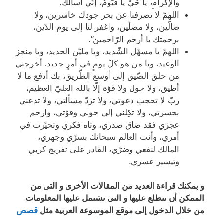
والإكْرامِ، يا حَيُّ يا قَيُّومُ، إنِّي أسألُكَ.
اللهمّ لا تصرفنا عن بحر جودك خاسرين، ولا
ضالّين، ولا مضلّين، واغفر لنا إلى يوم الدّين،
برحمتك يا أرحم الرّاحمين”.
اللهمّ يا مسهّل الشّديد، ويا مليّن الحديد، ويا منجز
الوعيد، ويا من هو كلّ يومٍ في أمرٍ جديد، أخرجني
من حلق الضّيق إلى أوسع الطّريق، بك أدفع ما لا
أطيق، ولا حول ولا قوّة إلّا بالله العليّ العظيم،
ربّ لا تحجب دعوتي، ولا تردّ مسألتي، ولا تدعني
بحسرتي، ولا تكِلني إلى حولي وقوّتي، وارحم
عجزي فقد ضاق صدري، وتاه فكري وتحيّرت في
أمري، وأنت العالم سبحانك بسرّي وجهري،
المالك لنفعي وضرّي، القادر على تفريج كربي
وتيسير عسري.
و يمكنك قراءة العديد من المقالات الأخرى و التى من
الممكن أن تتطلع عليها و التى تشتمل عليها المعلومات
من خلال الدخول إلى موقع الموسوعة العربية مثل
قصص