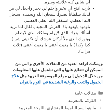
لي شأني كله علانيته وسره.
يارب افتح لي بخير واختم لي بخير واجعل لي من
لدنك سلطاناً نصيراً، سبحان الله وبحمده، سبحان
الله العظيم، استغفر الله العلي العظيم.
ياودود ياودود ياذا العرش المجيد يافعّال لما تريد
أسألك بعزك الذي لايرام وملكك الذي لايضام
وبنورك الذي ملأ أركان عرشك أن تكفيني شر (
كذا وكذا ) يا مغيث أغثني يا مغيث أغثني (ثلاث
مرات).
و يمكنك قراءة العديد من المقالات الأخرى و التى من
الممكن أن تتطلع عليها و التى تشتمل عليها المعلومات
من خلال الدخول إلى موقع الموسوعة العربية مثل
علاج
الخمول والتعب والرغبة الشديدة في النوم بالقران
التصنيفات
مقالات عامة
الكركم بالمغربية
ما هو اسم البلميط المنشاري باللهجة المغربية