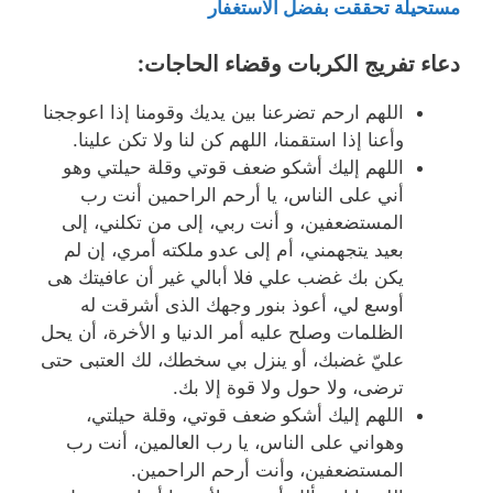
مستحيلة تحققت بفضل الاستغفار
دعاء تفريج الكربات وقضاء الحاجات:
اللهم ارحم تضرعنا بين يديك وقومنا إذا اعوججنا
وأعنا إذا استقمنا، اللهم كن لنا ولا تكن علينا.
اللهم إليك أشكو ضعف قوتي وقلة حيلتي وهو
أني على الناس، يا أرحم الراحمين أنت رب
المستضعفين، و أنت ربي، إلى من تكلني، إلى
بعيد يتجهمني، أم إلى عدو ملكته أمري، إن لم
يكن بك غضب علي فلا أبالي غير أن عافيتك هى
أوسع لي، أعوذ بنور وجهك الذى أشرقت له
الظلمات وصلح عليه أمر الدنيا و الأخرة، أن يحل
عليّ غضبك، أو ينزل بي سخطك، لك العتبى حتى
ترضى، ولا حول ولا قوة إلا بك.
اللهم إليك أشكو ضعف قوتي، وقلة حيلتي،
وهواني على الناس، يا رب العالمين، أنت رب
المستضعفين، وأنت أرحم الراحمين.