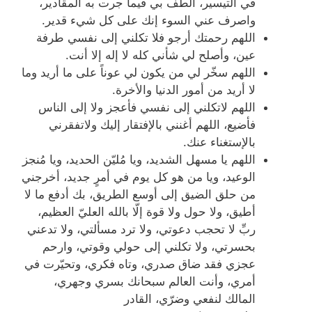
في التيسير، الطف بي فيما جرت به المقادير،
واصرف عني السوء إنك على كل شيء قدير.
اللهم رحمتك أرجو فلا تكلني إلى نفسي طرفة
عين، وأصلح لي شأني كله لا إله إلا أنت.
اللهم سخّر لي من يكون لي عوناً على ما أريد وما
لا أريد من أمور الدنيا والأخرة.
اللهم لاتكلني إلى نفسي فأعجز ولا إلى الناس
فأضيع، اللهم أغنني بالإفتقار إليك ولاتفقرني
بالإستغناء عنك.
اللهم يا مسهل الشديد، ويا مُليّن الحديد، ويا مُنجز
الوعيد، ويا من هو كل يوم في أمرٍ جديد، أخرجني
من حلق الضيق إلى أوسع الطريق، بك أدفع ما لا
أطيق، ولا حول ولا قوة إلّا بالله العليّ العظيم،
ربِّ لا تحجب دعوتي، ولا ترد مسألتي، ولا تدعني
بحسرتي، ولا تكلني إلى حولي وقوتي، وارحم
عجزي فقد ضاق صدري، وتاه فكري، وتحيّرت في
أمري، وأنت العالم سبحانك بسري وجهري،
المالك لنفعي وضرّي، القادر