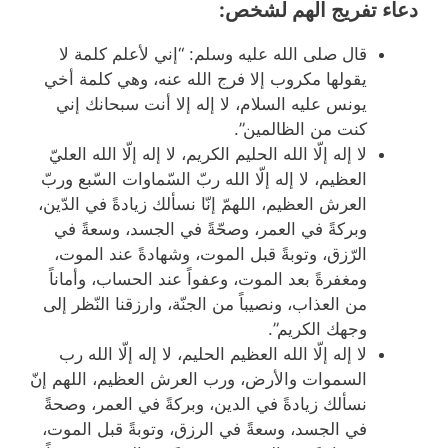
دعاء تفريج الهم لشخص:
قال صلى الله عليه وسلم: “إني لأعلم كلمة لا
يقولها مكروب إلا فرج الله عنه، وهي كلمة أخي
يونس عليه السلام، لا إله إلا أنت سبحانك إني
كنت من الظالمين”.
لا إله إلّا الله الحليم الكريم، لا إله إلّا الله العليّ
العظيم، لا إله إلّا الله ربّ السّماوات السّبع وربّ
العرش العظيم، ‏اللهمّ إنّا نسألك زيادةً في الدّين،
وبركةً في العمر، وصحّةً في الجسد، وسعةً في
الرّزق، وتوبةً قبل الموت، وشهادةً عند الموت،
ومغفرةً بعد الموت، وعفواً عند الحساب، وأماناً
من العذاب، ونصيباً من الجنّة، وارزقنا النّظر إلى
وجهك الكريم”.
لا إله إلّا الله العظيم الحليم، لا إله إلّا الله رب
السموات والأرض، ورب العرش العظيم، اللهم إنّ
نسألك زيادةً في الدين، وبركةً في العمر، وصحةً
في الجسد، وسعةً في الرزق، وتوبةً قبل الموت،