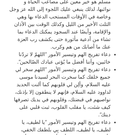
مسلم هو خير معين على مصاعب الحياة و
نوائبها، لذلك ينبغي عليك اللجوء إلى الله عز وجل
وخاصة في الأوقات المستحب الدعاء بها وهي
الثلث الأخير من الليل وكذلك الوقت بين الأذان
والإقامة، وأيضًا عند السجود يمكنك الدعاء بما
تشاء من أدعية مأثورة حتى يكشف رب العزة
عنك ما أصابك من هم وكرب.
دعاء تفريج الهم وتيسير الأمور “اللهمّ لا تردّنا
خائبين، وآتنا أفضل ما يُؤتى عبادك الصّالحين”.
دعاء تفريج الهم وتيسير الأمور “اللهم سخر لي
جميع خلقك كما سخرت البحر لسيدنا موسى
عليه السلام، وألِن لي قلوبهم كما ألنت الحديد
لداوود عليه السلام، فإنهم لا ينطقون إلا بإذنك،
نواصيهم في قبضتك، وقلوبهم في يديك تصرفها
كيف شئت، يا مقلب القلوب، ثبت قلبي على
دينك”.
دعاء تفريج الهم وتيسير الأمور “يا لطيف، يا
لطيف، يا لطيف، اللطف بِي بلطفك الخفي،