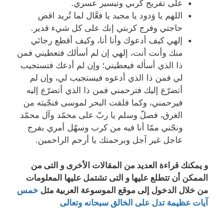
على تفريج كربي وتيسير عسري.
اللهم يا وَدود يا مجيد يا فعَّال لما تُريد اقض
حاجتي وفرج كربتي إنك على كل شيء قدير.
إلهي كيف أدعوك وأنا أنا، وكيف أقطع رجائي
منك وأنت أنت، إلهي إن لم أسألك فتعطيني فمن
ذا الذي أسأله فيعطيني؛ وإن لم أدعك فتستجيب
لي فمن ذا الذي أدعوه فيستجيب لي، وإن لم
أتضرّع إليك فترحمني فمن ذا الذي أتضرّع إليه
فيرحمني، وكما فلقت البحر لموسى فنجّيته من
الغرق، فصلّ وسلم يا ربّ على محمّد وآل محمّد
ونجّني ممّا أنا فيه من كرب وسهّل أمري بفرج
عاجل غير آجل وبرحمتك يا أرحم الراحمين.
و يمكنك قراءة العديد من المقالات الأخرى و التى من
الممكن أن تتطلع عليها و التى تشتمل عليها المعلومات
من خلال الدخول إلى موقع الموسوعة العربية مثل
خمس
آيات عظيمة تدل على الخالق سبحانه وتعالى