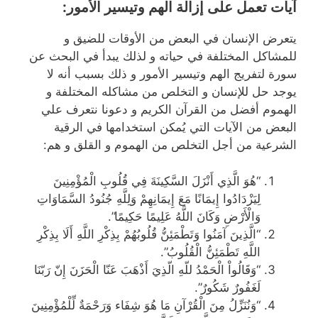
آيات تعمل على إزالة الهم وتيسير الأمور:
يتعرض الإنسان في البعض من الأوقات للضيق و
للمشاكل المختلفة في حياته و لذلك يبدأ في البحث عن
سورة لتفريج الهم وتيسير الأمور و ذلك بسبب أنه لا
يوجد حل للإنسان و التخلص من مشاكله المختلفة و
الهموم أفضل من القرآن الكريم و دعونا نتعرف علي
البعض من الآيات التي يُمكن استخدامها في الرقية
الشرعية من أجل التخلص من الهموم و القلق و هم:
“هُوَ الَّذِي أَنْزَلَ السَّكِينَةَ فِي قُلُوبِ الْمُؤْمِنِينَ
لِيَزْدَادُوا إِيمَانًا مَعَ إِيمَانِهِمْ وَلِلَّهِ جُنُودُ السَّمَاوَاتِ
وَالْأَرْضِ وَكَانَ اللَّهُ عَلِيمًا حَكِيمًا”.
“الَّذِينَ آمَنُوا وَتَطْمَئِنُّ قُلُوبُهُمْ بِذِكْرِ اللَّهِ أَلَا بِذِكْرِ
اللَّهِ تَطْمَئِنُّ الْقُلُوبُ”.
“وَقَالُواْ الْحَمْدُ للّهِ الّذِيَ أَذْهَبَ عَنّا الْحَزَنَ إِنّ رَبّنَا
لَغَفُورٌ شَكُورٌ”.
“وَنُنَزِّلُ مِنَ الْقُرْآنِ مَا هُوَ شِفَاء وَرَحْمَةٌ لِّلْمُؤْمِنِينَ