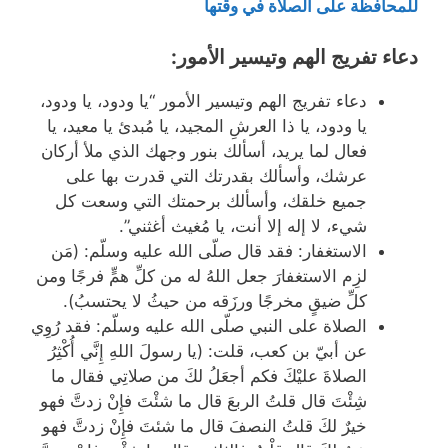
للمحافظة على الصلاة في وقتها
دعاء تفريج الهم وتيسير الأمور:
دعاء تفريج الهم وتيسير الأمور “يا ودود، يا ودود،
يا ودود، يا ذا العرشِ المجيد، يا مُبدئ يا معيد، يا
فعال لما يريد، أسألك بنور وجهك الذي ملأ أركان
عرشك، وأسألك بقدرتك التي قدرت بها على
جميع خلقك، وأسألك برحمتك التي وسعت كل
شيء، لا إله إلا أنت، يا مُغيث أغثني”.
الاستغفار: فقد قال صلّى الله عليه وسلّم: (مَن
لزِم الاستغفارَ جعل اللهُ له من كلِّ همٍّ فرجًا ومن
كلِّ ضيقٍ مخرجًا ورزَقه من حيثُ لا يحتسبُ).
الصلاة على النبي صلّى الله عليه وسلّم: فقد رُوِي
عن أبيّ بن كعب، قلت: (يا رسولَ اللهِ إِنَّي أُكْثِرُ
الصلاةَ عليْكَ فكم أجعَلُ لكَ من صلاتِي فقال ما
شِئْتَ قال قلتُ الربعَ قال ما شئْتَ فإِنْ زدتَّ فهو
خيرٌ لكَ قلتُ النصفَ قال ما شئتَ فإِنْ زدتَّ فهو