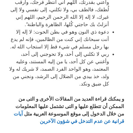
وأعني بقدرتك، اللهم أني أنتظر فرجك، وأرقب
لُطفك، فالطف بي، ولا تكلني، إلى نفسي ولا إلى
غيرك، لا إله إلا الله الرحمن الرحيم، اللهم إني
أنزلتُ بك حاجتي كُلها، الظاهرة والباطنة”.
دعوة ذي النون وهو في بطن الحوت: لا إله إلا
أنت سبحانك إني كنت من الظالمين، فإنه لم يدع
بها رجل مسلم في شيء قط إلا استجاب الله له.
ربي لا تكلني إلى أحد، ولا تحوجني إلى أحد،
وأغنني عن كل أحد، يا من إليه المستند، وعليه
المعتمد، وهو الواحد الفرد الصمد، لا شريك له ولا
ولد، خذ بيدي من الضلال إلى الرشد، ونجني من
كل ضيق ونكد.
و يمكنك قراءة العديد من المقالات الأخرى و التى من
الممكن أن تتطلع عليها و التى تشتمل عليها المعلومات
من خلال الدخول إلى موقع الموسوعة العربية مثل
آيات
قرانية عن عدم التدخل في شؤون الآخرين