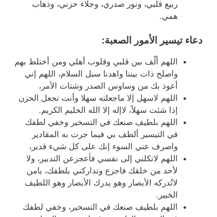
ربيع قلبي، ونور صدري، وجلاء حزني، وذهاب
همي.
دعاء تيسير الأمور الصعبة:
اللهم ألّف بين قلبي وقلوب أهلي ومن أختلط بهم
واصلح ذات بيننا واهدنا سبل السلام، اللهم إني
أعوذ بك من وساوس الصدر وشتات الأمر،
اللهم لاسهل إلا ماجعلته سهلا وأنت تجعل الحزن
إذا شئت سهلاً، لاإله إلا الله الحليم الكريم.
اللهم بلطيف صنعك في التسخير وخفي لطفك
في التيسير ألطف بي فيما جرت به المقادير
واصرف عني السوء إنك على كل شيء قدير،
اللهم لاتكلني إلى نفسي فأعجزعن التدبير، ولا
لأحد من خلقك فاجزع وتداركني بلطفك، يامن
لاتُدركه الأبصار وهو يدرك الأبصار وهو اللطيف
الخبير.
اللهم بلطيف صنعك في التسخير، وخفي لطفك