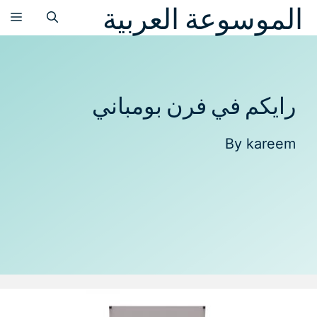
الموسوعة العربية
نتقل
الق
لى
لمحتوى
رايكم في فرن بومباني
By
kareem