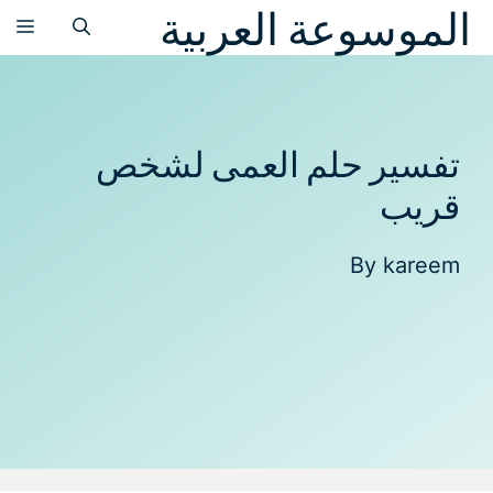
الموسوعة العربية
نتقل
الق
لى
لمحتوى
تفسير حلم العمى لشخص
قريب
By
kareem