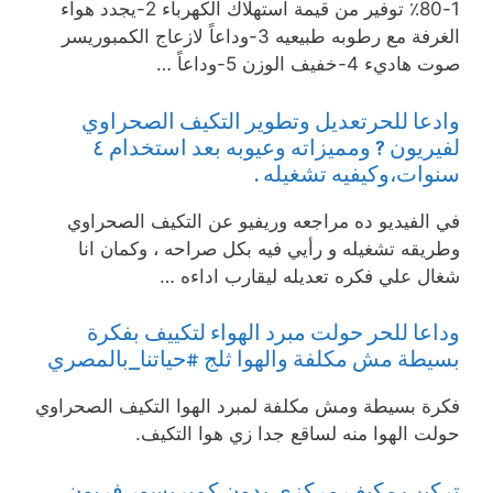
1-٪80 توفير من قيمة استهلاك الكهرباء 2-يجدد هواء
الغرفة مع رطوبه طبيعيه 3-وداعاً لازعاج الكمبوريسر
صوت هاديء 4-خفيف الوزن 5-وداعاً …
وادعا للحرتعديل وتطوير التكيف الصحراوي
لفيريون ? ومميزاته وعيوبه بعد استخدام ٤
سنوات،وكيفيه تشغيله .
في الفيديو ده مراجعه وريفيو عن التكيف الصحراوي
وطريقه تشغيله و رأيي فيه بكل صراحه ، وكمان انا
شغال علي فكره تعديله ليقارب اداءه …
وداعا للحر حولت مبرد الهواء لتكييف بفكرة
بسيطة مش مكلفة والهوا ثلج #حياتنا_بالمصري
فكرة بسيطة ومش مكلفة لمبرد الهوا التكيف الصحراوي
حولت الهوا منه لساقع جدا زي هوا التكيف.
تركيب مكيف مركزي بدون كمبريسور فريون