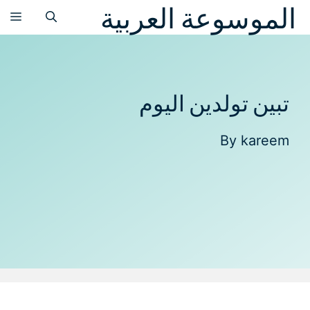
الموسوعة العربية
نتقل
الق
لى
لمحتوى
تبين تولدين اليوم
By
kareem