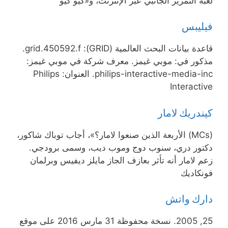
لعبة التمرير الجانبي عبر الإنترنت، و«كيو كيو
فيليبس
قاعدة بيانات البحث العالمية (GRID): grid.450592.f.
مذكور في: موبي غيمز. معرف شركة في موبي غيمز:
philips-interactive-media-inc. العنوان: Philips
Interactive
كيندريك لامار
(MCs) الأربعة الذين صنعوا لامار؟»، أجاب توباك شاكور،
دكتور دري، سنوب دوج وموب ديب، وسمى برودجي.
زعم لامار أنه تأثر بعازف الجاز مايلز ديفيس وبرلمان
فونكاديك
دارك واتش
25, 2005. نسخة محفوظة 31 مارس 2016 على موقع