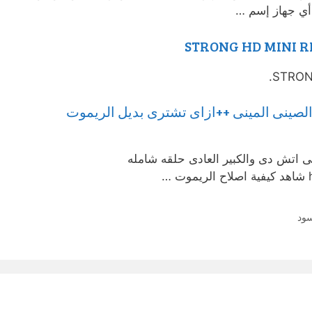
ي جهاز إسم …
 الصينى المينى ++ازاى تشترى بديل الريموت
نى اتش دى والكبير العادى حلقه شامله
…