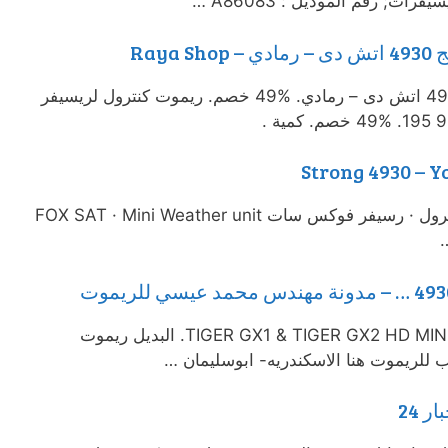
ات; رقم الموديل : A86083 …
Ray
ريموت كنترول لريسيفر سترونج 4930 اتش دى – رمادي. 49‎%‎ خصم. ريموت كنترول لريسيفر
Comments3 · اعطال الريموت كنترول · رسيفر فوكس سات FOX SAT · Mini Weather unit
بديل ريموت تايجر معالج جي اكس TIGER GX1 & TIGER GX2 HD MINI. البديل ريموت