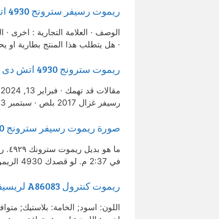
ريموت رسيفر سترونج 4930 اتش دى – Amazon.eg
· هل يتطلب هذا المنتج بطارية او يح
ريموت سترونج 4930 اتش دى رسيفر – remote control
رسيفر غزال 2017 بلص · سبتمبر 23, 2021 كود الريموت المتعدد ريموت goto · سبتمبر …
صورة ريموت رسيفر سترونج 4930 … – مدونة مهندس محمد عيسي للريموت
في 2:37 م. لو قصدك 4930 الريموت متوفر الان. ردحذف. الردود. غير …
ريموت كنترول A86083 لريسيفر سترونج 4930 اتش دي – اسود