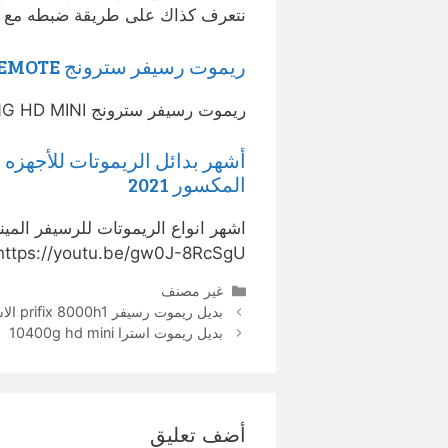
نتعرف كذاك على طريقة ضبطه مع أ
ريموت رسيفر سترونج STRONG HD MINI REMOTE
ريموت رسيفر سترونج STRONG HD MINI.
أشهر بدائل الريموتات للأجهزه
المكسور 2021
اشهر انواع الريموتات للرسيفر المي
https://youtu.be/gw0J-8RcSgU شاهد كيفية اصلاح الريموت 
التصنيفات
غير مصنف
بديل ريموت رسيفر prifix 8000h1 الاسود
بديل ريموت استرا 10400g hd mini
أضف تعليق