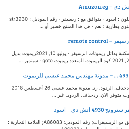
الوصف · العلامة التجارية : اخرى · اللون : اسود · متوافق مع : ريسيفر · رقم الموديل : str3930
توي بطارية : نعم · هل هذا المنتج خطير أو …
مقالات قد تهمك · فبراير 13, 2024مكتبة بدائل ريموتات الرسيفر · يوليو 10, 2021ريموت بديل
ما هو بديل ريموت سترونك ٤٩٢٩. ردحذف. الردود. رد. مدونة محمد عيسى 26 أغسطس 2018
اللون: اسود; الخامة: بلاستيك; متوافق مع الريسيفرات; رقم الموديل: A86083; العلامة التجارية :