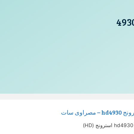
اوى سات