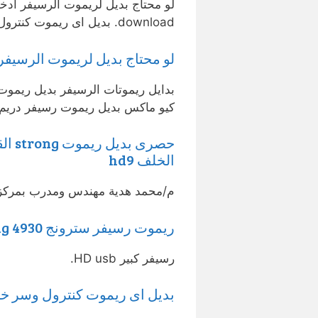
download. بديل اى ريموت كنترول وسر خطير في الريموت المتعدد.
لو محتاج بديل لريموت الرسيفر 
بدايل ريموتات الرسيفر بديل ريموت
كيو ماكس بديل ريموت رسيفر دريم
حصرى
الخلف hd9
م/محمد هدية مهندس ومدرب بمركز ال
ريموت رسيفر سترونج Strong 4930
رسيفر كبير HD usb.
بديل اى ريموت كنترول وسر خط