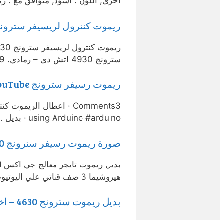
اخرى; اللون : اسود; متوافق مع : ريسيفر
ريموت كنترول لريسيفر سترونج 4930 اتش دى – رمادي – a Shop
سترونج 4930 اتش دى – رمادي. 99 195. 49‎%‎ خصم. كمية .
ريموت رسيفر سترونج Strong 4930 – YouTube
using Arduino #arduino · بديل …
صورة ريموت رسيفر سترونج 4930 … – مدونة مهندس محمد عيسي للريموت
هيروشيما 3 صف قناتي علي اليوتيوب للريموت هنا الاسكندريه- ابوسليمان …
بديل ريموت سترونج 4630 – اخبار 24