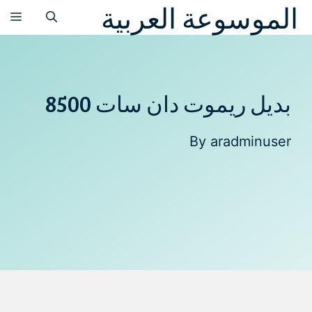
الموسوعة العربية
نتقل
الق
لى
لمحتوى
بديل ريموت دان سات 8500
By
aradminuser