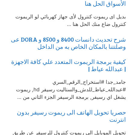
الأسواق الحل هنا
بديل اى ريموت كنترول لأى جهاز كهربائي لو الريموت
كنترول ضاع منك الحل هنا …
شرح تحديث دانسات 8400 و 8500 و DORA عى
وصلتتنا بالمكان الخاص به من الداخل
كيفية برمجة الريموت المتعدد علي كافة الاجهزة
| عبدالله عياط |
جامد_جدا #استخراج_الرقم_السري
#عبدالله_عياط_للدش_والستاليت رسيفر hd, ريموت
يشغل اي رسيفر, برمجة الرسيفر الجزء الثاني من …
حصريا تحويل الهاتف الى ريموت رسيفر بدون
انترنت
تحويل الموبايل الى ريموت كنترول للرسيفر عن طريق