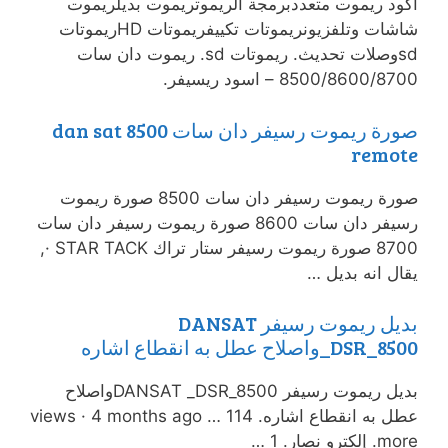
اكود ريموت متعددبرمجة الريموتريموت بديلريموت
شاشات وتلفزيونريموتات تكييفريموتات HDريموتات
sdوصلات تحديث. ريموتات sd. ريموت دان سات
8500/8600/8700 – اسود ريسيفر.
صورة ريموت رسيفر دان سات 8500 dan sat
remote
صورة ريموت رسيفر دان سات 8500 صورة ريموت
رسيفر دان سات 8600 صورة ريموت رسيفر دان سات
8700 صورة ريموت رسيفر ستار تراك STAR TACK ·,
يقال انه بديل …
بديل ريموت رسيفر DANSAT
_DSR_8500واصلاح عطل به انقطاع اشاره
بديل ريموت رسيفر DANSAT _DSR_8500واصلاح
عطل به انقطاع اشاره. 114 views · 4 months ago …
more. إلكترو نصار. 1 …