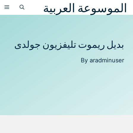
الموسوعة العربية
نتقل
الق
لى
لمحتوى
بديل ريموت تليفزيون جولدى
By
aradminuser