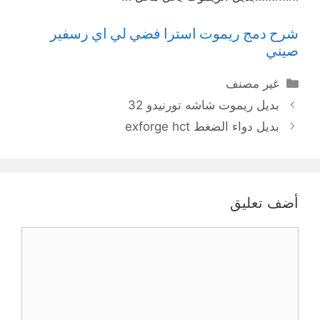
شرح دمج ريموت استرا فضي لي اي رسفير
صيني
التصنيفات
غير مصنف
بديل ريموت شاشه تورنيدو 32
بديل دواء الضغط exforge hct
أضف تعليق
تعليق