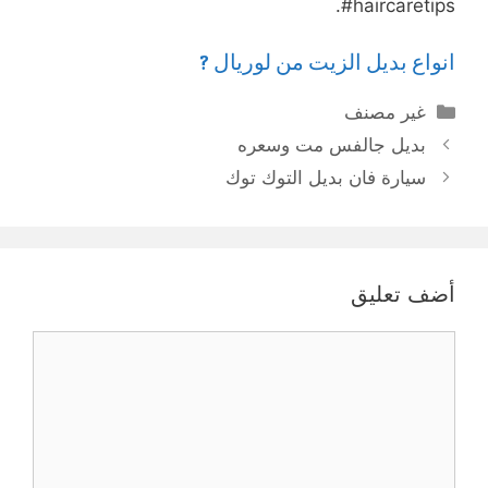
#haircaretips.
انواع بديل الزيت من لوريال ?
التصنيفات
غير مصنف
بديل جالفس مت وسعره
سيارة فان بديل التوك توك
أضف تعليق
تعليق