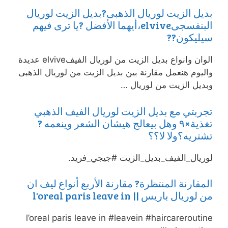
بديل الزيت لوريال الذهبى?بديل الزيت لوريال
البنفسجىelvive،أيهما الأفضل ?يا ترى فيهم
سيليكون??
الوان وانواع بديل الزيت من لوريال الفيفelvive عديدة
واليوم هنعمل مقارنة بين بديل الزيت من لوريال الذهبى
وبديل الزيت من لوريال …
تجربتي مع بديل الزيت لوريال الفيف الذهبي
تغذية×٩ وهل بيعالج هيشان الشعر وينعمه ?
تشتريه؟ولا لا؟؟
لوريال_الفيف_بديل_الزيت #جيجي_فريد.
المقارنة المنتظرة? مقارنة الأربع أنواع ليف ان
من لوريال باريس || l'oreal paris leave in
l’oreal paris leave in #leavein #haircareroutine