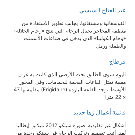
عبد الفتاح السيسي
الفوسفاتية ومشتقاتها، بجانب تطوير الاستفادة من
منطقة المحاجر بجبال الرخام التي تنتج «رخام الجلالة»
«وخام الكولينا» الذي يدخل في صناعات الأسمنت
والطفلة ورمل
قرطاج
اليوم سوى الطابق تحت الأرضي الذي كانت به غرف
مقببة تمثل القاعات الفخمة للحمامات، وفي المحور
الأوسط توجد القاعة الباردة (Frigidaire) مقاييسها 47
× 22 مترا
قائمة أعمال زها حديد
أشكال غير تقليدية. صورة سيتكو 2012 ميلانو، إيطاليا
نُفذ. أثبت تصميم وتركيب الرخام في سيتكو وحدة من