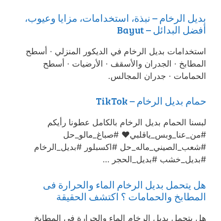
بديل الرخام – نبذة، استخدامات، مزايا وعيوب،
أفضل البدائل – Bayut
استخدامات بديل الرخام في الديكور المنزلي · أسطح
المطابخ · الجدران والأسقف · الأرضيات · أسطح
الحمامات · جدران المجالس.
حمام بديل الرخام – TikTok
لبسنا الحمام بديل الرخام بالكامل عطونا رأيكم
#من_عنا_وبس_ياقلبي❤️ #صباغ_مالو_حل
#شعب_الصيني_ماله_حل #اكسبلور #بديل_الرخام
#بديل_خشب #بديل_الحجر …
هل يتحمل بديل الرخام الماء والحرارة فى
المطابخ والحمامات ؟ اكتشف الحقيقة
هل يتحمل بديل الرخام الماء والحرارة فى المطابخ