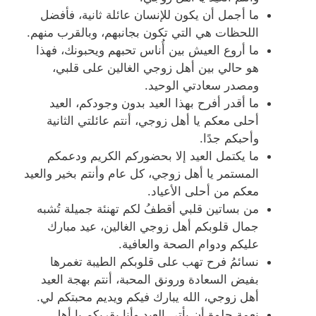
ما أجمل أن يكون للإنسان عائلة ثانية، فأفضل
اللحظات هي التي تكون بجانبهم، وبالقرب منهم.
ما أروع العيش بين أُناس تحبهم ويحبونك، فهذا
هو حالي بين أهل زوجي الغالين على قلبي،
ومصدر سعادتي الوحيد.
ما أقدر أفرح بهذا العيد بدون وجودكم، العيد
أحلى معكم يا أهل زوجي، أنتم عائلتي الثانية
وأحبكم جدًا.
ما يكتمل العيد إلا بحضوركم الكريم ودعمكم
المستمر يا أهل زوجي، كل عام وأنتم بخير والعيد
معكم من أحلى الأعياد.
من بساتين قلبي أقطفُ لكم تهنئة جميلة تُشبه
جمال قلوبكم أهل زوجي الغالين، عيد مبارك
عليكم ودوام الصحة والعافية.
نسائمُ فرح تهب على قلوبكم الطيبة تغمرها
بفيض السعادة ورونق المحبة، أنتم بهجة العيد
أهل زوجي، الله يبارك فيكم ويديم محبتكم لي.
نعمة حلوة أن يأتي العيد وأنا بقربكم يا أهل