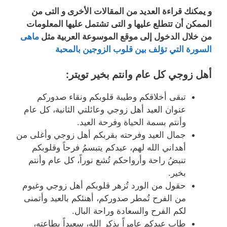
و يمكنك قراءة العديد من المقالات الأخرى و التى من
الممكن أن تتطلع عليها و التى تشتمل عليها المعلومات
من خلال الدخول إلى موقع الموسوعة العربية مثل
ماهى
السورة التي تؤلف بين قلوب الزوجين بالمحبة
أهل زوجي كل عام وانتم بخير تويتر
:
تبقى أخلاقكم وطيبة قلوبكم ونقاء صدوركم
عنوان العيد أهل زوجي وعائلتي الثانية، كل عام
وأنتم بسمة الحياة وفرحة العيد.
جمال العيد وفرحته بقربكم أهل زوجي وأغلى من
أهداني الله لهم، عيدكم يتبسمُ فرحاً وقلوبكم
تنبضُ راحة وأرواحكم تُشع نوراً، كل عام وأنتم
بخير.
حقول من الورد تُزهر قلوبكم أهل زوجي وغيوم
من الفرح تُمطر صدوركم، أهنئكم بالعيد وأتمنى
لكم الفرح والسعادة وراحة البال.
طاب عيدكم عامراً بذكر الله، سعيداً بطاعته،