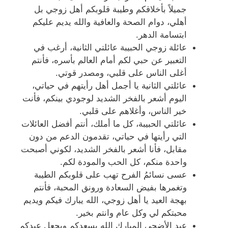
جميلاً بأخلاقكم وطيبة قلوبكم أهل زوجي بل
أهلي، دوام الصحة والعافية والله يديم عليكم
ابتسامة الدهر.
عائلة زوجي الحبيبة عائلتي الثانية، أرغب في
التعبير عن حبي لكم أمام العالم بأسره، فأنتم
أغلى الناس على قلبي، ومصدر قوتي.
عائلتي الثانية يا أجمل أهل رأيتهم في حياتي،
اليوم أشعر بالفخر الشديد لوجودي بينكم، فأنت
خير الناس، وأغلاهم على قلبي.
عائلتي الحبيبة، كل ما أملك، أنتم أفضل العائلات
التي رأيتها في حياتي، تقدمون الدعم من دون
مقابل، فأنا أشعر بالفخر الشديد، لكوني أصبحت
واحدة منكم، كل الحب والمودة لكم.
عسى نسائمُ الفرح تهب على قلوبكم الطيبة
وتغمرها بفيض السعادة ورونق المحبة، فأنتم
بهجة العيد يا أهل زوجي، الله يبارك فيكم ويديم
محبتكم لي وكل عام وانتم بخير.
عيد الأضحى المبارك الله يسعدكم ويجعل عيدكم