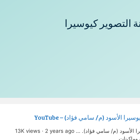
ة التصوير كيوسيرا
 الأسود (م/ سامي فؤاد) – YouTube
حل مشكلة بهتان الصورة في كيوسيرا الأسود (م/ سامي فؤاد). 13K views · 2 years ago …