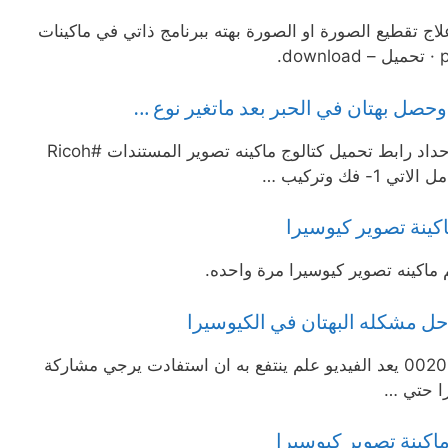
ن الصوره كيوسيرا – اخبار 24. علاج تقطيع الصورة او الصورة بهته ببرنامج ذاتي في ماكينات
وحصل بهتان في الحبر بعد ماتغير نوع …
هدية من #أكاديمية المهندس رامي حداد رابط تحميل كتالوج ماكينه تصوير المستندات #Ricoh
ينة تصوير كيوسيرا
اكينه تصوير كيوسيرا مرة واحده.
للتواصل : تلي واتس 00201092724757 يعد الفيديو علم ينتفع به ان استفادت يرجي مشاركة
اكينة تصوير كيوسيرا