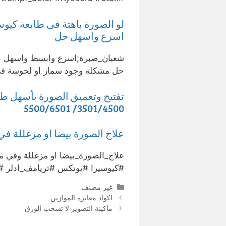
لو الصورة باهتة فى طابعة كيوسي
اسرع واسهل حل
شعبان_صبرة;اسرع وابسط واسهل طري
حل مشكلة وجود سمار او لحوسة فى
تفتيح وتعميق الصورة بأسهل طر
3501/4500/ 5500/6501
علاج الصورة بيضا او مزغللة في
علاج_الصورة_بيضا او مزغللة وفي م
#كيوسيرا #يوتكس #تريامف_ادلر #UTAX …
التصنيفات
غير مصنف
اكواد معايرة الموازين
ماكينة التصوير لا تسحب الورق