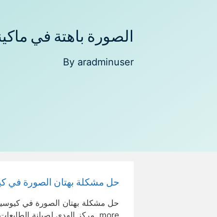
الصورة باهتة في ماكين
By
aradminuser
حل مشكلة بهتان الصورة في كيوسيرا
more. مركز الهدى لصيانة الطابعات وماكينات …