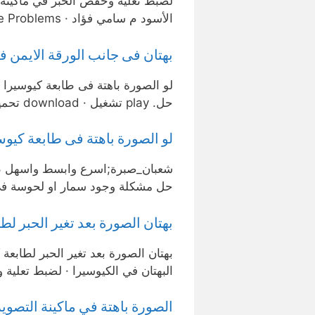
لضبط تعلية وخفض الحبر في ماكينة 
الأسود م سامي فؤاد · Kyocera Solve Problems حل مشكله البهتان في الكيوسيرا · حل …
بهتان فى جانب الورقة الايمن ف
لو الصورة باهتة فى طابعة كيوسيرا 
حل. play تشغيل · download تحميل. حل مشكلة بهتان الصورة فى مكنة كيوسيرا.
لو الصورة باهتة فى طابعة كيوس
شعبان_صبرة;اسرع وابسط واسهل طري
حل مشكلة وجود سمار او لحوسة فى
بهتان الصورة بعد تغير الحبر لطابعة كيوسيرا
البهتان في الكيوسيرا · لضبط تعلية
الصورة باهتة في ماكينة التصو