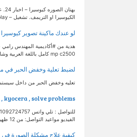
بهتا
الكيوسيرا او التريمف. تشغيل – play · تحميل – download.
لو عندك ماكينة تصوير كيوسيرا 
mp c2500 كامل باللغة العربية وشامل الاتي 1- فك وتركيب …
لضبط تعلية وخفض الحبر في ماك
تعليه وخفض الحبر من داخل سيستم م
kyocera , solve problems , حل مشكله البهتان في الكيوسيرا
الفيديو مواعيد التواصل: من 12 ظهرا حتي …
كيفية علاج مشكلة الصورة في م