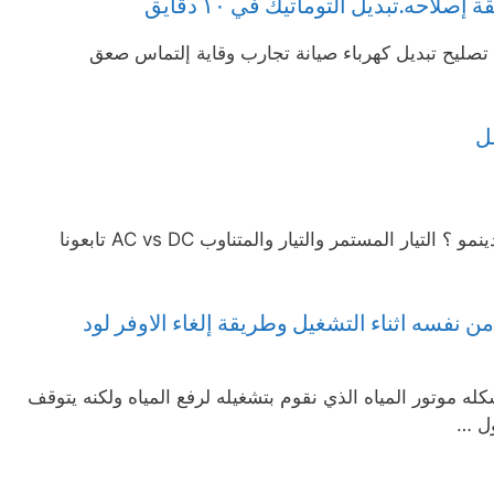
احه.تبديل التوماتيك في ١٠ دقايق
تصليح تبديل كهرباء صيانة تجارب وقاية إلتماس صعق
ل
كيف يعمل الدينمو ؟ كيف تفحص الدينمو ؟ التيار المستمر والتيار والمتناوب AC vs DC تابعونا
 نفسه اثناء التشغيل وطريقة إلغاء الاوفر لود
ه موتور المياه الذي نقوم بتشغيله لرفع المياه ولكنه يتوقف
ل …