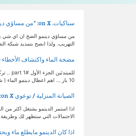
سباكيات. on X: “من مساؤي دينمو الضخ ان اي شي يهرب في البيت يظل …
من مساؤي دينمو الضخ ان اي شي ي
التهريب. ولذا انصح بتمديد شبكة التغذ
مضخة الماء واكتشاف الأخطاء – ouTube
10 بار … اهم اعطال دينمو الماء ( شاهد …
الصيانة المنزلية / توعوي on X: “اذا انقطعت عندك الموية في البيت . اذا …
اذا استمر الدينمو يشتغل اكثر من ال
الاحتمالات التي ستظهر لك وطريقة حل
اذا كان الدينمو مايطلع ماء ويحتاج 