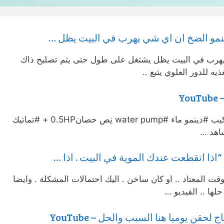
هرب في البيت يظل يشتغل على طول حتى يتم تصليح ذاك
يه للدور العلوي يتبع ..
Y
للمبتدئين الجزء الأول #part 1 .. تركيب #دينمو ماء #water pump نِص حصان0.5HP + #تماتيك
وقت المعتاد .. او كان ساخن . اليك احتمالات المشكلة . وايضا
ها .. الفيديو …
لحقن يوميا هنا السبب والحل – YouTube