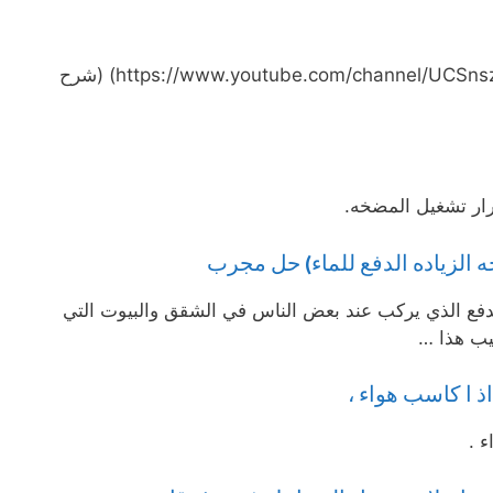
سيارات/https://www.youtube.com/channel/UCSnszArir4UYwnYrBPp7RWA) (شرح
ار تشغيل المضخه.
 الزياده الدفع للماء) حل مجرب
لدفع الذي يركب عند بعض الناس في الشقق والبيوت التي
يب هذا …
ذ ا كاسب هواء ،
 .