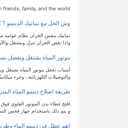
 friends, family, and the world.
وش الحل مع تماتيك الدينمو ؟ 
تماتيك بنفس الخزان نظام عوامه موص
واذا نقص الخزان تنزل ويشتغل والآن صار لها 4 أو 5 سنوا
موتور المياه يشتغل ويفصل بسرعه… أشهر7 أسبا
أسباب تجعل موتور المياه يشتغل و
والتوصيلات الكهربائية ، وجزء ميكا
طريقة اصلاح دينمو المياه المن
افتح غطاء بدن الموتور العلوي فوق
و يتم ذلك باستخدام جهاز فحص السعة
اهم عطل في دنيمو الماء وطريقة إصل