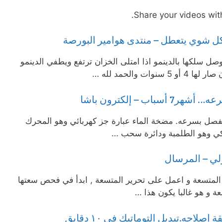
Share your videos with
كل شوي يتعطل – منتدى هوامير البورصة
ل سلكها بالدينمو اذا امتلى الخزان ترتفع ويطفي الدينمو
ت والحمد لله …
ب – إلكترون باشا
يفصل بسرعه. مضخة الماء عبارة جز كهربائي وهو المحرك
نيكي وهو الطلمبة ودائرة سحب …
زلي – المرسال
 المتسعة و اعمل على تحرير المتسعة , ابدأ في فحص سعتها
 و هو غالبا يكون هذا …
احه.تبديل التوماتيك في ١٠ دقايق