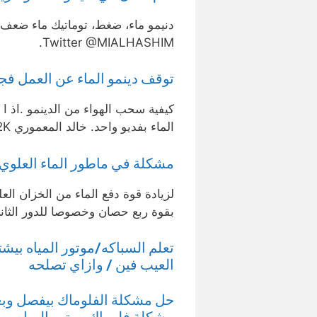
دنيمو ماء، ضغط، توماتيك ماء ضعف 
Twitter @MIALHASHIM.
توقف دينمو الماء عن العمل فجأه وا
كيفية سحب الهواء من الدينمو .اذ ا
الماء بفديو واحد. خالد المعموري khalid almamuri•112K …
مشكلة في ماطور الماء العلوي.
لزيادة قوة دفع الماء من الخزان ال
بقوة ربع حصان وخصوصا للدور الثان
تعلم السباكه/موتور المياه بي
العيب فين / وازاي تصلحه
حل مشكلة الفلوماك بيفصل وبعد
مشكلة فلوماك موتور المياه