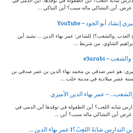
دارس شابه اللعب؟ أين الطفولة في توقدها. أين الدمى في
غرض. أين التشاكي ماله سبب؟ أين التباكي …
شاد أبو الجود – YouTube
ج العذب ,والشغب؟) للشاعر: عمر بهاء الدين … نشيد أين
براهيم الشاوي. من شريط …
ب – e3arabi
أميري: هو عمر صدقي بن محمد بهاء الدين بن عمر صدقي بن
ستة عشر ميلادية في مدينة حلب …
لشغب… – عمر بهاء الدين الأميري
ارس شابه اللعب؟ أين الطفولة في توقدها أين الدمى في
 غرض أين التشاكي ماله سبب؟ أين …
شابَهُ اللعِبُ؟I عمر بهاء الدين …