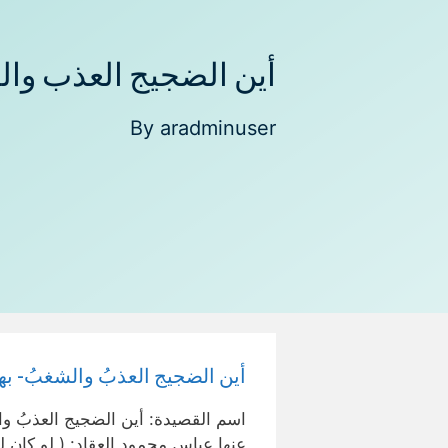
أين الضجيج العذب وا
By
aradminuser
أين الضجيج العذبُ والشغبُ- به
اسم القصيدة: أين الضجيج العذبُ وا
عنها عباس محمود العقاد: ( لو كان ل