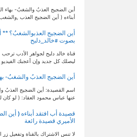
أين الضجيج العذبُ والشغبُ- بهاء 
أبناءه ( أين الضجيج العذب ,والشغب
بصوت #خالد_دلبح
قناة خالد دلبح لجواهر الأدب ترحب ب
ليصلك كل جديد وإن أعجبك الفيدي
أين الضجيج العذبُ والشغبُ- به
اسم القصيدة: أين الضجيج العذبُ وا
عنها عباس محمود العقاد: ( لو كان ل
قصيدة أب افتقد أبناءه ( أين ا
الأميري قصيدة رائعة
لا تنس الاشتراك بالقناة وتفعيل زر