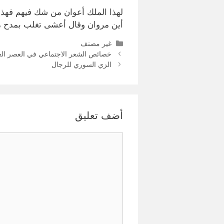
لهذا الملك أعوان من شك فيهم فهذا 
أين مروان وقال أعشى تغلب بمدح مسلمة:
التصنيفات
غير مصنف
خصائص الشعر الاجتماعي في العصر ال
الزي السوري للرجال
أضف تعليق
تعليق