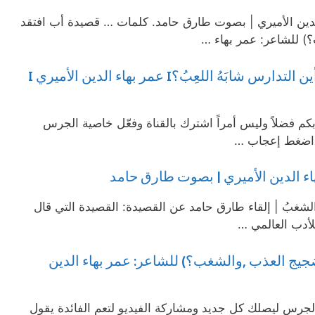
الدين الأميري | بصوت طارق حامد. كلمات … قصيدة أب افتقد
؟) للشاعر: عمر بهاء …
أين الضجيج العذبوالشغبُ؟ ** أين التدارس شابَهُ اللعِبُ؟I عمر بهاء الدين الأميري I
كم فضلاً وليس أمراً اشترك بالقناة وفعّل خاصية الجرس
و اضغط إعجاب …
اء الدين الأميري | بصوت طارق حامد
لشغبُ | إلقاء طارق حامد عن القصيدة: القصيدة التي قال
لأدب العالمي …
لضجيج العذب ,والشغب؟) للشاعر: عمر بهاء الدين
 الجرس ليصلك كل جديد ومشاركة الفيديو لتعم الفائدة يقول