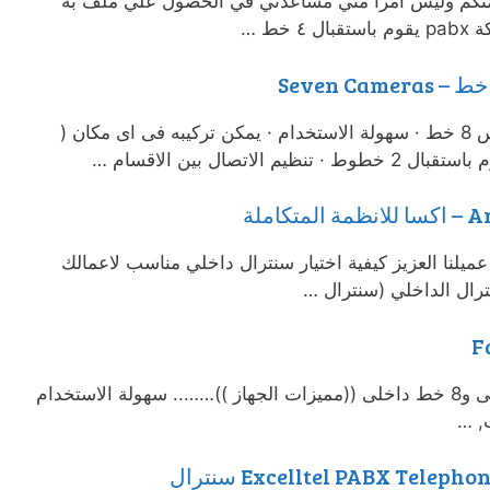
منكم وليس امرا مني مساعدتي في الحصول علي ملف به
خط …
مميزات سنترال داخلى PABX بابكس 8 خط · سهولة الاستخدام · يمكن تركيبه فى اى مكان (
لاتصال بين الاقسام …
ميلنا العزيز كيفية اختيار سنترال داخلي مناسب لاعمالك
ترال الداخلي (سنترال …
سنترال بابكس 108 واحد خط خارجى و8 خط داخلى ((مميزات الجهاز ))…….. سهولة الاستخدام
, …
Excelltel PABX Tel) سنترال