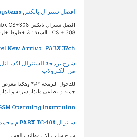
افضل سنترال بابكس Mini Pabx CS+308… – Exa integrated systems
CS + 308 . السعة : 3 خطوط خارجي 8 خط داخلي .
tel New Arrival PABX 32ch
من الكترولاب
جمله و قطاعي وانذار سرقه و انذار 
GSM Operating Instrcution
سنترال PABX TC-108 م.محمد علي
شرح شامل لكل وظائف الجهاز.