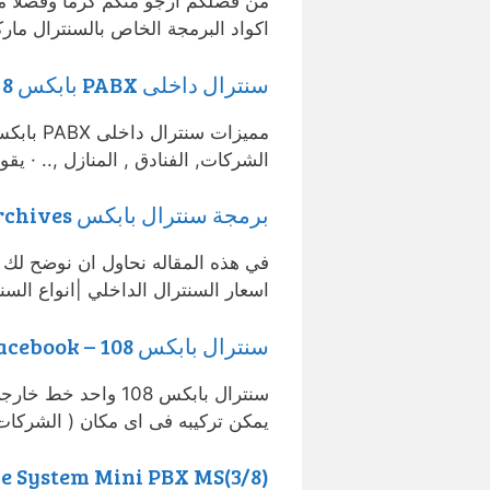
من فضلكم ارجو منكم كرما وفضلا 
اكواد البرمجة الخاص بالسنترال ماركة pabx يقوم باستقبال ٤ 
سنترال داخلى PABX بابكس 8 خط – Seven Cameras
الشركات, الفنادق , المنازل ,.. · يقوم باستقبال 2 خطوط · تنظيم ا
برمجة سنترال بابكس Archives – اكسا للانظمة المتكاملة
في هذه المقاله نحاول ان نوضح لك ع
اسعار السنترال الداخلي |انواع السن
سنترال بابكس 108 – Facebook
يمكن تركيبه فى اى مكان ( الشركات
ephone System Mini PBX MS(3/8