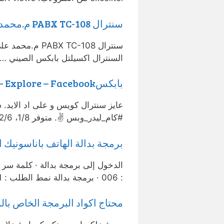
سنترال PABX TC-108 م.محمد علي – YouTube
السنترال اكسيلتل بابكس الصيني …
بابكس‎ – Explore – Facebook
عايز سنترال كويس و على اد الايد
#كام_ليدر_وبس ✌️. متوفر 1/8، 2/6 ،2/8، 3/8، 4/16 ،4/24 ،4/32 …
برمجة بدالة الهاتف باناسونيك 
: 006 · برمجة بدالة نمط الطلب : 401 · برمجة بدالة رنين الخطوط الخارجية : …
محتاج اكواد البرمجة الخاص بالسنترال ماركة pabx