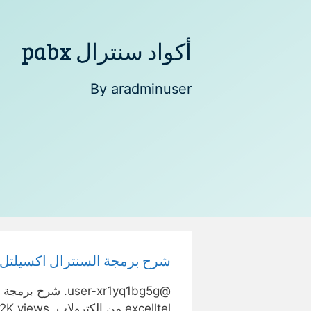
أكواد سنترال pabx
By
aradminuser
شرح برمجة السنترال اكسيلتل بابكس الصيني
excelltel من الكترولاب. 12K views …