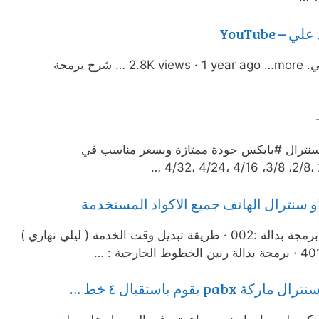
سنترال PABX TC-108 م.محمد علي. 2.8K views · 1 year ago …more … شرح برمجة
. سنترال #بابكس جودة ممتازة وبسعر مناسب في
او سنترال الهاتف جميع الاكواد المستخدمة
اﻟﺪﺧﻮل إﻟﻰ برمجة بدالة · كلمة سر برمجة بدالة :002 · طريقة تبديل وقت الخدمة ( ليلي نهاري )
 يقوم باستقبال ٤ خط …