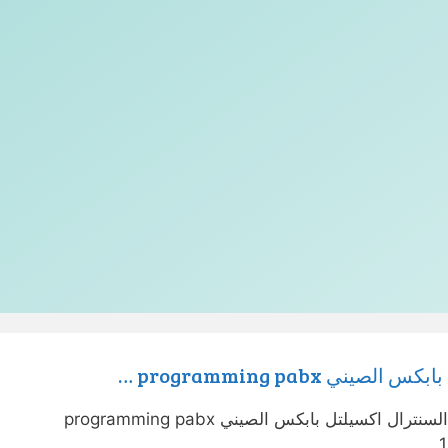
 programming pabx …
@user-xr1yq1bg5g. شرح برمجة السنترال اكسيلتل بابكس الصيني programming pabx