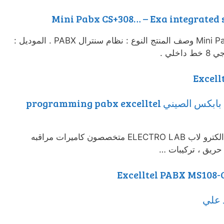
افضل سنترال بابكس Mini Pabx CS+308 وصف المنتج النوع : نظام سنترال PABX . الموديل :
Excell
شرح برمجة السنترال اكسيلتل بابكس الصيني programming pabx excelltel
للدخول البرمجه *#* وهكذا معرض الكترو لاب ELECTRO LAB متخصصون كاميرات مراقبه
حريق ، تركيبات …
Excelltel PABX MS108-